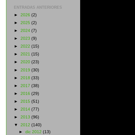
ENTRADAS ANTERIORES
►
2026
(2)
►
2025
(2)
►
2024
(7)
►
2023
(9)
►
2022
(15)
►
2021
(15)
►
2020
(23)
►
2019
(30)
►
2018
(33)
►
2017
(38)
►
2016
(29)
►
2015
(51)
►
2014
(77)
►
2013
(96)
▼
2012
(140)
►
dic 2012
(13)