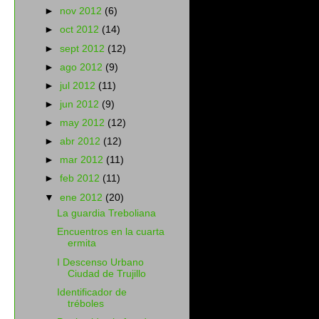
►
nov 2012
(6)
►
oct 2012
(14)
►
sept 2012
(12)
►
ago 2012
(9)
►
jul 2012
(11)
►
jun 2012
(9)
►
may 2012
(12)
►
abr 2012
(12)
►
mar 2012
(11)
►
feb 2012
(11)
▼
ene 2012
(20)
La guardia Treboliana
Encuentros en la cuarta
ermita
I Descenso Urbano
Ciudad de Trujillo
Identificador de
tréboles