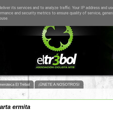
liver its services and to analyze traffic. Your IP address and u
rmance and security metrics to ensure quality of service, gene
buse.
eroteca El Trébol
¡ÚNETE A NOSOTROS!
arta ermita