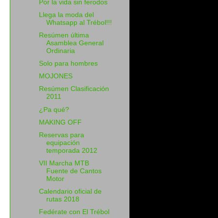
Por la vida sin ferodos
Llega la moda del
Whatsapp al Trébol!!!
Resúmen última
Asamblea General
Ordinaria
Solo para hombres
MOJONES
Resúmen Clasificación
2011
¿Pa qué?
MAKING OFF
Reservas para
equipación
temporada 2012
VII Marcha MTB
Fuente de Cantos
Motor
Calendario oficial de
rutas 2018
Fedérate con El Trébol