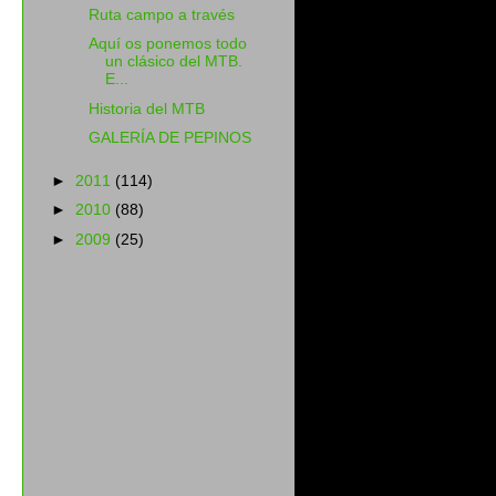
Ruta campo a través
Aquí os ponemos todo
un clásico del MTB.
E...
Historia del MTB
GALERÍA DE PEPINOS
►
2011
(114)
►
2010
(88)
►
2009
(25)