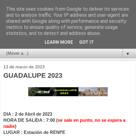
This site uses cookies from Google to deliver its services
and to analyze traffic. Your IP address and user-agent are
shared with Google along with performance and security
metrics to ensure quality of service, generate usage
statistics, and to detect and address abuse.
LEARN MORE
GOT IT
▼
13 de marzo de 2023
GUADALUPE 2023
DIA : 2 de Abril de 2023
HORA DE SALIDA : 7:00 (
se sale en punto, no se espera a
nadie
)
LUGAR : Estación de RENFE