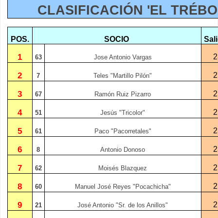
CLASIFICACIÓN 'EL TRÉBO
POS.
SOCIO
Sal
1
2
63
Jose Antonio Vargas
2
2
7
Teles "Martillo Pilón"
3
2
67
Ramón Ruiz Pizarro
4
2
51
Jesús "Tricolor"
5
2
61
Paco "Pacorretales"
6
2
8
Antonio Donoso
7
2
62
Moisés Blazquez
8
2
60
Manuel José Reyes "Pocachicha"
9
2
21
José Antonio "Sr. de los Anillos"