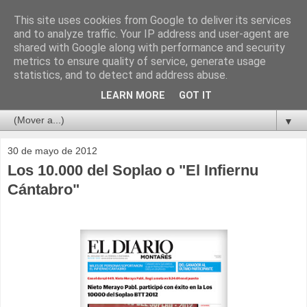
This site uses cookies from Google to deliver its services
and to analyze traffic. Your IP address and user-agent are
shared with Google along with performance and security
metrics to ensure quality of service, generate usage
statistics, and to detect and address abuse.
LEARN MORE
GOT IT
▼
30 de mayo de 2012
Los 10.000 del Soplao o "El Infiernu
Cántabro"