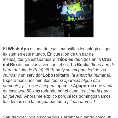
El
WhatsApp
es una de esas maravillas tecnológicas que
existen en este mundo. En cuestión de un par de
mensajitos, ya estábamos
3 Tréboles
reunidos en la
Cruz
del Río
dispuestos a ver caer el sol.
La Bestia
(lleno aún de
barro del día de Pela)
, El Papa
(y su lámpara led de los
chinos)
y un servidor
Lobosolitario
(la antorcha humana)
.
Esperamos unos minutos
(por si aparecía algún otro
demente)
y… en esa espera aparece
Agapornis
que venía
de cascarse 50 kms rodando por el canal
(casi nada para
un jueves)
. Ahora me explico porqué los domingos vamos
los demás con la lengua por fuera
¡claaaaaaro…!
Saludamos y nos disponemos a arrancar cuando como un