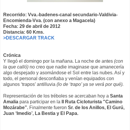
Recorrido: Vva.-badenes-canal secundario-Valdivia-
Encomienda-Vva. (con anexo a Magacela)
Fecha: 29 de abril de 2012
Distancia: 60 Kms.
>DESCARGAR TRACK
Crónica
Y llegó el domingo por la mañana. La noche de antes
(con
la que calló)
no creo que nadie imaginase que amanecería
algo despejado y asomándose el Sol entre las nubes. Así y
todo, el personal desconfiaba y venían equipados con
algunos ‘trapos’ antilluvia
(lo de ‘trapo’ ya se verá por qué).
Representación de los tréboles se acercaban hoy a
Santa
Amalia
para participar en la
II Ruta Cicloturista "Camino
Mozárabe”.
Finalmente fueron
Sr. de los Anillos, El Gurú,
Juan ‘Imedio’, La Bestia y El Papa.