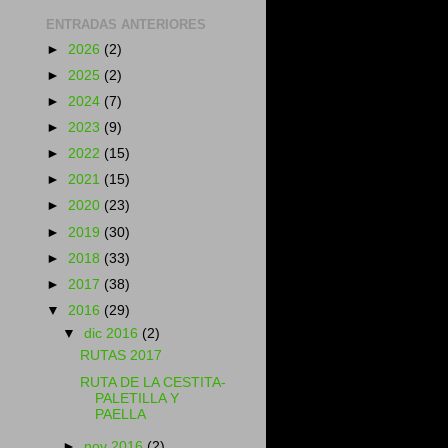
ENTRADAS ANTERIORES
►
2026
(2)
►
2025
(2)
►
2024
(7)
►
2023
(9)
►
2022
(15)
►
2021
(15)
►
2020
(23)
►
2019
(30)
►
2018
(33)
►
2017
(38)
▼
2016
(29)
▼
dic 2016
(2)
RUTAS 2017
RUTA DE LA CESTITA-
PALETILLA Y
PAELLA
►
nov 2016
(2)