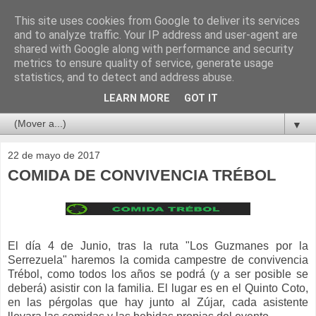
This site uses cookies from Google to deliver its services
and to analyze traffic. Your IP address and user-agent are
shared with Google along with performance and security
metrics to ensure quality of service, generate usage
statistics, and to detect and address abuse.
LEARN MORE
GOT IT
▼
22 de mayo de 2017
COMIDA DE CONVIVENCIA TRÉBOL
El día 4 de Junio, tras la ruta "Los Guzmanes por la
Serrezuela" haremos la comida campestre de convivencia
Trébol, como todos los años se podrá (y a ser posible se
deberá) asistir con la familia. El lugar es en el Quinto Coto,
en las pérgolas que hay junto al Zújar, cada asistente