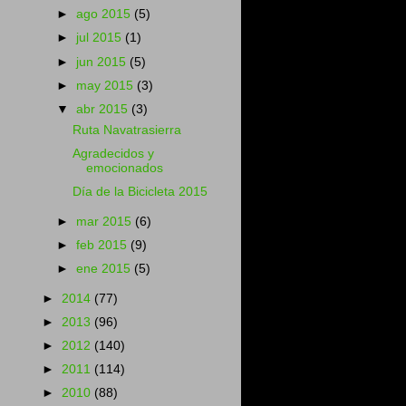
►
ago 2015
(5)
►
jul 2015
(1)
►
jun 2015
(5)
►
may 2015
(3)
▼
abr 2015
(3)
Ruta Navatrasierra
Agradecidos y
emocionados
Día de la Bicicleta 2015
►
mar 2015
(6)
►
feb 2015
(9)
►
ene 2015
(5)
►
2014
(77)
►
2013
(96)
►
2012
(140)
►
2011
(114)
►
2010
(88)