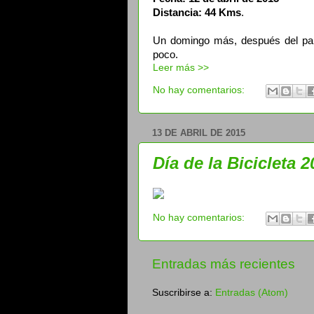
Distancia: 44 Kms
.
Un domingo más, después del par
poco.
Leer más >>
No hay comentarios:
13 DE ABRIL DE 2015
Día de la Bicicleta 
No hay comentarios:
Entradas más recientes
Suscribirse a:
Entradas (Atom)