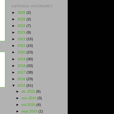
ENTRADAS ANTERIORES
►
2026
(2)
►
2025
(2)
►
2024
(7)
►
2023
(9)
►
2022
(15)
►
2021
(15)
►
2020
(23)
►
2019
(30)
►
2018
(33)
►
2017
(38)
►
2016
(29)
▼
2015
(51)
►
dic 2015
(6)
s
►
nov 2015
(3)
►
oct 2015
(4)
►
sept 2015
(1)