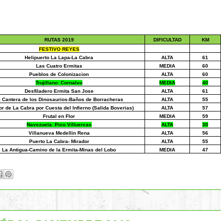
RUTAS 2019
DIFICULTAD
KM
FESTIVO REYES
Helipuerto La Lapa-La Cabra
ALTA
61
Las Cuatro Ermitas
MEDIA
60
Pueblos de Colonizacion
ALTA
60
Trujillano: Cornalvo
MEDIA
40
Desfiladero Ermita San Jose
ALTA
61
 Cantera de los Dinosaurios-Baños de Borracheras
ALTA
55
or de La Cabra por Cuesta del Infierno (Salida Boverias)
ALTA
57
Frutal en Flor
MEDIA
59
Navezuela: Pico Villuercas
ALTA
30
Villanueva Medellin Rena
ALTA
56
Puerto La Cabra- Mirador
ALTA
55
La Antigua-Camino de la Ermita-Minas del Lobo
MEDIA
47