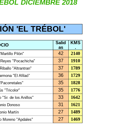
ÉBOL DICIEMBRE 2018
IÓN 'EL TRÉBOL'
Salid
KMS
OCIO
as
.
42
2140
"Martillo Pilón"
37
1910
 Reyes "Pocachicha"
37
1789
Riballo "Altrantran"
36
1729
rmona "El Afilaó"
35
1828
"Pacorretales"
35
1776
s "Tricolor"
33
1642
 "Sr. de los Anillos"
31
1621
onio Donoso
27
1489
onio Martín
27
1469
o Moreno "Apdales"