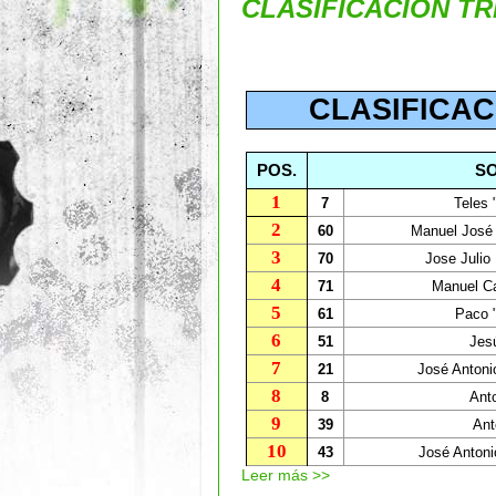
CLASIFICACIÓN TR
CLASIFICAC
POS.
S
1
7
Teles 
2
60
Manuel José
3
70
Jose Julio 
4
71
Manuel Ca
5
61
Paco 
6
51
Jesú
7
21
José Antonio
8
8
Ant
9
39
Ant
10
43
José Antoni
Leer más >>