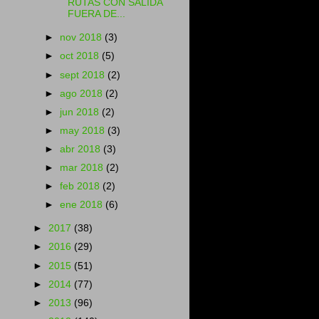
RUTAS CON SALIDA
FUERA DE...
►
nov 2018
(3)
►
oct 2018
(5)
►
sept 2018
(2)
►
ago 2018
(2)
►
jun 2018
(2)
►
may 2018
(3)
►
abr 2018
(3)
►
mar 2018
(2)
►
feb 2018
(2)
►
ene 2018
(6)
►
2017
(38)
►
2016
(29)
►
2015
(51)
►
2014
(77)
►
2013
(96)