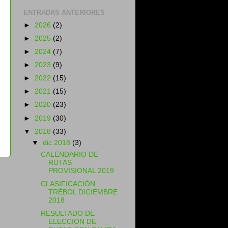
ENTRADAS ANTERIORES
►
2026
(2)
►
2025
(2)
►
2024
(7)
►
2023
(9)
►
2022
(15)
►
2021
(15)
►
2020
(23)
►
2019
(30)
▼
2018
(33)
▼
dic 2018
(3)
CALENDARIO DE
RUTAS
PROVISIONAL 2019
s
CLASIFICACIÓN
TRÉBOL DICIEMBRE
2018
RESULTADO DE
ELECCION DE