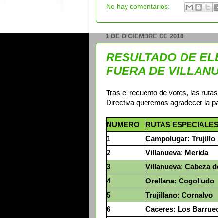
No hay comentarios:
1 DE DICIEMBRE DE 2018
RESULTADO DE EL
FUERA DE VILLANU
Tras el recuento de votos, las ruta
Directiva queremos agradecer la par
NUMERO
RUTAS ESPECIALES
1
Campolugar: Trujillo
2
Villanueva: Merida
3
Villanueva: Cabeza d
4
Orellana: Cogolludo
5
Trujillano: Cornalvo
6
Caceres: Los Barrue