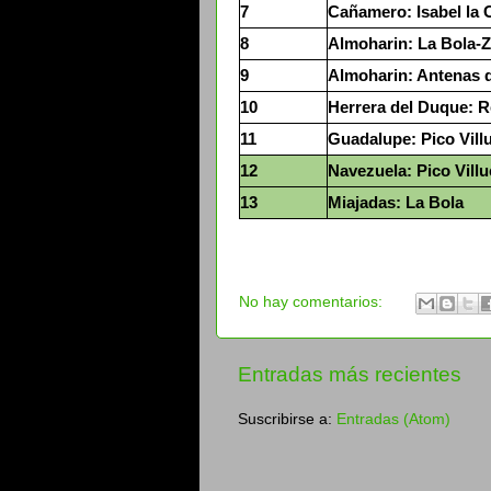
7
Cañamero: Isabel la 
8
Almoharin: La Bola-
9
Almoharin: Antenas 
10
Herrera del Duque: R
11
Guadalupe: Pico Vill
12
Navezuela: Pico Vill
13
Miajadas: La Bola
No hay comentarios:
Entradas más recientes
Suscribirse a:
Entradas (Atom)