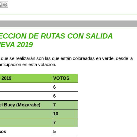
ECCION DE RUTAS CON SALIDA
EVA 2019
s que se realizarán son las que están coloreadas en verde, desde la
ticipación en esta votación.
 2019
VOTOS
6
6
el Buey (Mozarabe)
7
10
7
cos
5