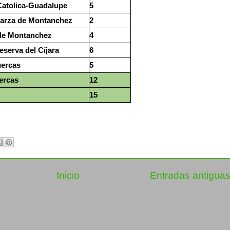
Catolica-Guadalupe
5
Zarza de Montanchez
2
de Montanchez
4
eserva del Cíjara
6
uercas
5
uercas
12
15
Inicio
Entradas antigua