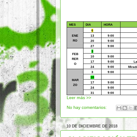
MES
DIA
HORA
6
ENE
13
9:00
RO
20
9:00
27
9:00
3
FEB
10
9:00
RER
17
9:00
La
O
24
9:00
Mirad
3
9:00
10
MAR
17
9:00
ZO
24
9:00
31
9:00
Leer más >>
No hay comentarios:
10 DE DICIEMBRE DE 2018