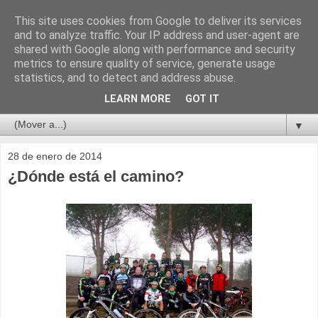
This site uses cookies from Google to deliver its services
and to analyze traffic. Your IP address and user-agent are
shared with Google along with performance and security
metrics to ensure quality of service, generate usage
statistics, and to detect and address abuse.
LEARN MORE
GOT IT
▼
28 de enero de 2014
¿Dónde está el camino?