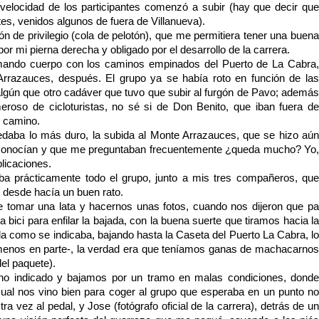
velocidad de los participantes comenzó a subir (hay que decir que
ntes, venidos algunos de fuera de Villanueva).
ón de privilegio (cola de pelotón), que me permitiera tener una buena
r mi pierna derecha y obligado por el desarrollo de la carrera.
omando cuerpo con los caminos empinados del Puerto de La Cabra,
Arrazauces, después. El grupo ya se había roto en función de las
 algún que otro cadáver que tuvo que subir al furgón de Pavo; además
oso de cicloturistas, no sé si de Don Benito, que iban fuera de
l camino.
edaba lo más duro, la subida al Monte Arrazauces, que se hizo aún
 conocían y que me preguntaban frecuentemente ¿queda mucho? Yo,
licaciones.
taba prácticamente todo el grupo, junto a mis tres compañeros, que
 desde hacía un buen rato.
tomar una lata y hacernos unas fotos, cuando nos dijeron que pa
 bici para enfilar la bajada, con la buena suerte que tiramos hacia la
da como se indicaba, bajando hasta la Caseta del Puerto La Cabra, lo
al menos en parte-, la verdad era que teníamos ganas de machacarnos
el paquete).
ino indicado y bajamos por un tramo en malas condiciones, donde
 cual nos vino bien para coger al grupo que esperaba en un punto no
ra vez al pedal, y Jose (fotógrafo oficial de la carrera), detrás de un