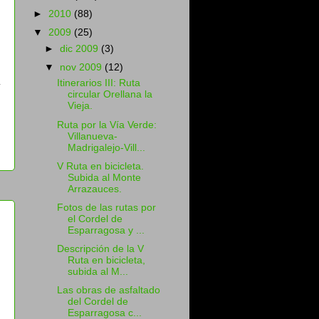
►
2010
(88)
▼
2009
(25)
►
dic 2009
(3)
▼
nov 2009
(12)
Itinerarios III: Ruta
circular Orellana la
Vieja.
Ruta por la Vía Verde:
Villanueva-
Madrigalejo-Vill...
V Ruta en bicicleta.
Subida al Monte
Arrazauces.
Fotos de las rutas por
el Cordel de
Esparragosa y ...
Descripción de la V
Ruta en bicicleta,
subida al M...
Las obras de asfaltado
del Cordel de
Esparragosa c...