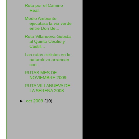
Ruta por el Camino
Real.
Medio Ambiente
ejecutará la via verde
entre Don Be...
Ruta Villanueva-Subida
al Quinto Cecilio y
Castill...
Las rutas ciclistas en la
naturaleza arrancan
con ...
RUTAS MES DE
NOVIEMBRE 2009
RUTA VILLANUEVA DE
LA SERENA 2008
►
oct 2009
(10)