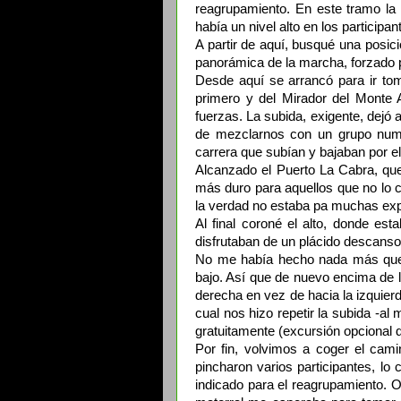
reagrupamiento. En este tramo la 
había un nivel alto en los participa
A partir de aquí, busqué una posici
panorámica de la marcha, forzado po
Desde aquí se arrancó para ir t
primero y del Mirador del Monte 
fuerzas. La subida, exigente, dejó
de mezclarnos con un grupo numer
carrera que subían y bajaban por e
Alcanzado el Puerto La Cabra, qu
más duro para aquellos que no lo
la verdad no estaba pa muchas exp
Al final coroné el alto, donde es
disfrutaban de un plácido descanso
No me había hecho nada más que 
bajo. Así que de nuevo encima de la
derecha en vez de hacia la izquier
cual nos hizo repetir la subida -
gratuitamente (excursión opcional d
Por fin, volvimos a coger el cam
pincharon varios participantes, lo
indicado para el reagrupamiento. Ot