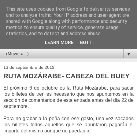
This site uses cookies from Google to deliver its services
and to analyze traffic. Your IP address and user-agent are
shared with Google along with performance and security
metrics to ensure quality of service, generate usage
statistics, and to detect and address abuse.
LEARN MORE
GOT IT
▼
13 de septiembre de 2019
RUTA MOZÁRABE- CABEZA DEL BUEY
El próximo 6 de octubre es la Ruta Mozárabe, para sacar
los billetes de tren es necesario que nos apuntemos en la
sección de comentarios de esta entrada antes del día 22 de
septiembre.
Para no grabar a la peña con ese gasto, una vez sacados
los billetes todos aquellos que se apuntaron pagarán el
importe del mismo aunque no puedan ir.