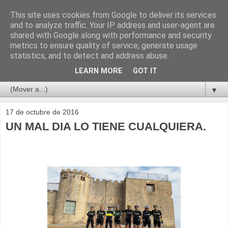
This site uses cookies from Google to deliver its services
and to analyze traffic. Your IP address and user-agent are
shared with Google along with performance and security
metrics to ensure quality of service, generate usage
statistics, and to detect and address abuse.
LEARN MORE
GOT IT
▼
17 de octubre de 2016
UN MAL DIA LO TIENE CUALQUIERA.