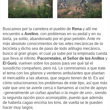
Buscamos por la carretera el pueblo de
Rena
y allí me
encuentro a
Avelino
, con problemas en su pedal y en su
biela, ya solito, abandonado por el gran pelotón. Ante mi
más absoluto conocimientos de las artes mecánicas de la
bicicleta y dicho sea de paso de todo artilugio mecánico,
busco al gran grupo, el cual ya sube por la empinada cuesta
que lleva al infinito.
Pacorretales, el Señor de los Anillos
y
El Gurú
, vuelven sobre los pasos para ver qué tal el
susodicho compañero, pero ná. Le conminamos a que trate
el tema con los gitanos y venteros ambulantes que plantan
el mercadillo a las afueras, que seguro tienen de tó. Es así
cómo solucionamos los problemas de este tipo, así que más
vale que uno se averíe cerca o llamamos al coche de apoyo
–
generalmente un cuñao apañao o la mujer de uno
-, siendo
la segunda opción poco aconsejable, puesto que además
de haberla cagao encima los kms. de vuelta se te pueden
hacer muy largos.