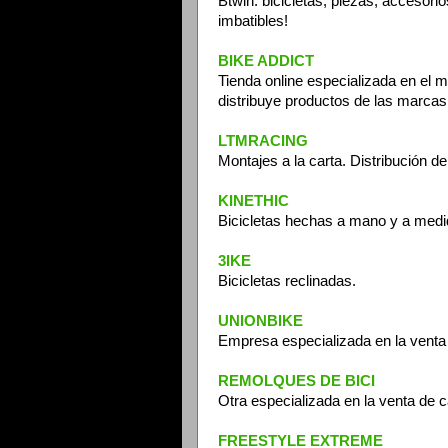
Btwin: bicicletas, piezas, accesorio
imbatibles!
BIKE ADDICT
Tienda online especializada en el 
distribuye productos de las marca
LTMRACING
Montajes a la carta. Distribución de
KINETHIC
Bicicletas hechas a mano y a medi
3IKE
Bicicletas reclinadas.
UNIONBIKE
Empresa especializada en la venta d
REMOLQUES DE BICI
Otra especializada en la venta de ca
FREESTYLE EXTREME