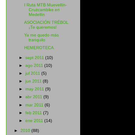
I Ruta MTB Muevellín-
Cruzcambike en
Medellín
ASOCIACIÓN TRÉBOL
¡Te queremos!
Ya me quedo más
tranquilo
HEMEROTECA
►
sept 2011
(10)
►
ago 2011
(10)
►
jul 2011
(5)
►
jun 2011
(8)
►
may 2011
(9)
►
abr 2011
(9)
►
mar 2011
(6)
►
feb 2011
(7)
►
ene 2011
(14)
►
2010
(88)