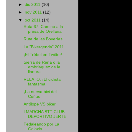
►
dic 2011
(10)
►
nov 2011
(12)
▼
oct 2011
(14)
Ruta 67: Camino a la
presa de Orellana
Ruta de las Boverías
La "Bikergenda" 2011
¡El Trébol en Twitter!
Sierra de Rena o la
embriaguez de la
llanura
RELATO: ¡El ciclista
fantasma!
¡La nueva bici del
Cuñao!
Antílope VS biker
I MARCHA BTT CLUB
DEPORTIVO JERTE
Pedaleando por La
Galaxia