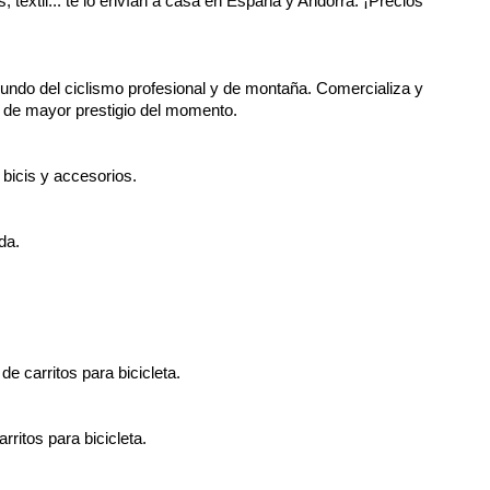
s, textil... te lo envían a casa en España y Andorra. ¡Precios
mundo del ciclismo profesional y de montaña. Comercializa y
s de mayor prestigio del momento.
 bicis y accesorios.
da.
e carritos para bicicleta.
rritos para bicicleta.