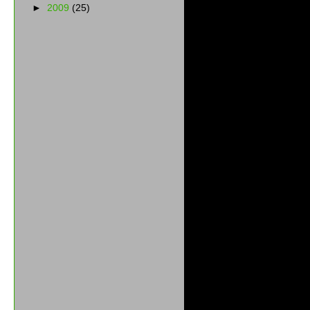
►
2009
(25)