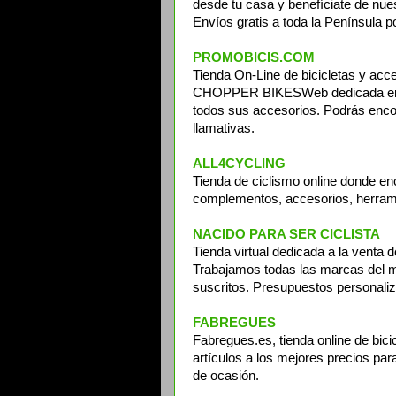
desde tu casa y benefíciate de nu
Envíos gratis a toda la Península 
PROMOBICIS.COM
Tienda On-Line de bicicletas y ac
CHOPPER BIKES Web dedicada en ex
todos sus accesorios. Podrás encon
llamativas.
ALL4CYCLING
Tienda de ciclismo online donde enc
complementos, accesorios, herra
NACIDO PARA SER CICLISTA
Tienda virtual dedicada a la venta 
Trabajamos todas las marcas del me
suscritos. Presupuestos personali
FABREGUES
Fabregues.es, tienda online de bici
artículos a los mejores precios par
de ocasión.