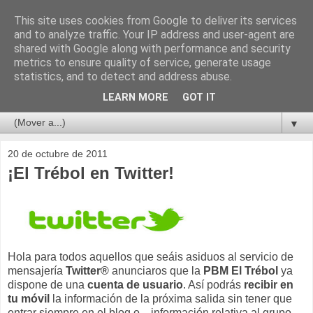
This site uses cookies from Google to deliver its services
and to analyze traffic. Your IP address and user-agent are
shared with Google along with performance and security
metrics to ensure quality of service, generate usage
statistics, and to detect and address abuse.
LEARN MORE
GOT IT
▼
20 de octubre de 2011
¡El Trébol en Twitter!
Hola para todos aquellos que seáis asiduos al servicio de
mensajería
Twitter®
anunciaros que la
PBM El Trébol
ya
dispone de una
cuenta de usuario
. Así podrás
recibir en
tu móvil
la información de la próxima salida sin tener que
entrar siempre en el blog o... información relativa al grupo.