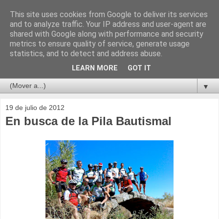
This site uses cookies from Google to deliver its services
and to analyze traffic. Your IP address and user-agent are
shared with Google along with performance and security
metrics to ensure quality of service, generate usage
statistics, and to detect and address abuse.
LEARN MORE
GOT IT
▼
19 de julio de 2012
En busca de la Pila Bautismal