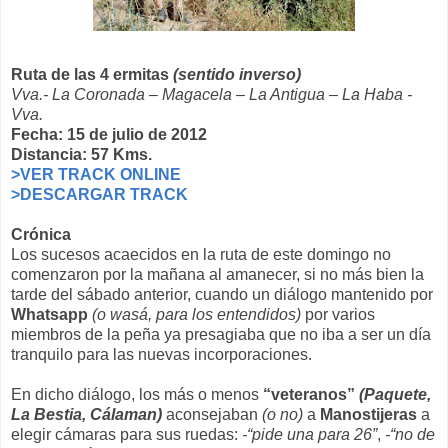
Ruta de las 4 ermitas
(sentido inverso)
Vva.- La Coronada – Magacela – La Antigua – La Haba -
Vva.
Fecha: 15 de julio de 2012
Distancia: 57 Kms.
>VER TRACK ONLINE
>DESCARGAR TRACK
Crónica
Los sucesos acaecidos en la ruta de este domingo no
comenzaron por la mañana al amanecer, si no más bien la
tarde del sábado anterior, cuando un diálogo mantenido por
Whatsapp
(o wasá, para los entendidos)
por varios
miembros de la peña ya presagiaba que no iba a ser un día
tranquilo para las nuevas incorporaciones.
En dicho diálogo, los más o menos
“veteranos”
(Paquete,
La Bestia, Cálaman)
aconsejaban
(o no)
a
Manostijeras
a
elegir cámaras para sus ruedas:
-“pide una para 26”
,
-“no de