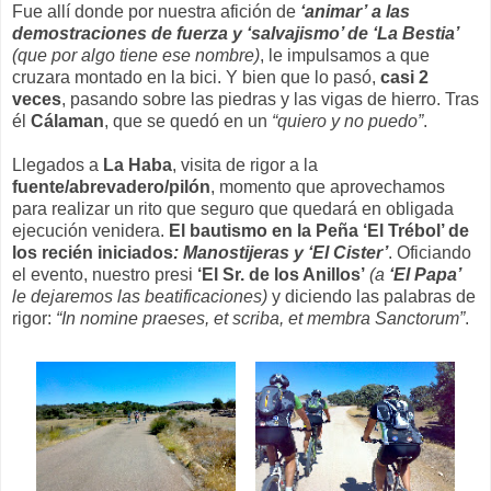
Fue allí donde por nuestra afición de
‘animar’
a las
demostraciones de fuerza y ‘salvajismo’ de ‘La Bestia’
(que por algo tiene ese nombre)
, le impulsamos a que
cruzara montado en la bici. Y bien que lo pasó,
casi 2
veces
, pasando sobre las piedras y las vigas de hierro. Tras
él
Cálaman
, que se quedó en un
“quiero y no puedo”
.
Llegados a
La Haba
, visita de rigor a la
fuente/abrevadero/pilón
, momento que aprovechamos
para realizar un rito que seguro que quedará en obligada
ejecución venidera.
El bautismo en la Peña ‘El Trébol’ de
los recién iniciados
: Manostijeras y ‘El Cister’
. Oficiando
el evento, nuestro presi
‘El Sr. de los Anillos’
(a
‘El Papa’
le dejaremos las beatificaciones)
y diciendo las palabras de
rigor:
“In nomine praeses, et scriba, et membra Sanctorum”
.