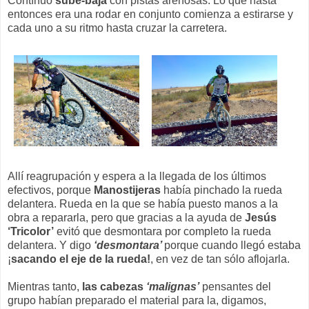
Contínuo
sube-baja
con pistas arenosas. Lo que hasta
entonces era una rodar en conjunto comienza a estirarse y
cada uno a su ritmo hasta cruzar la carretera.
Allí reagrupación y espera a la llegada de los últimos
efectivos, porque
Manostijeras
había pinchado la rueda
delantera. Rueda en la que se había puesto manos a la
obra a repararla, pero que gracias a la ayuda de
Jesús
‘Tricolor’
evitó que desmontara por completo la rueda
delantera. Y digo
‘desmontara’
porque cuando llegó estaba
¡
sacando el eje de la rueda!
, en vez de tan sólo aflojarla.
Mientras tanto,
las cabezas
‘malignas’
pensantes del
grupo habían preparado el material para la, digamos,