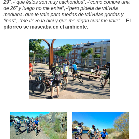
29”
, -"
que éstos son muy cachondos”
,
-“como compre una
de 26”
y luego no me entre”
, -
“pero pídela de válvula
mediana, que te vale para ruedas de válvulas gordas y
finas”
,
-“me llevo la bici y que me digan cual me vale”
…
El
pitorreo se mascaba en el ambiente.