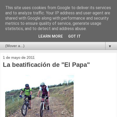
This site uses cookies from Google to deliver its services
and to analyze traffic. Your IP address and user-agent are
shared with Google along with performance and security
metrics to ensure quality of service, generate usage
statistics, and to detect and address abuse.
LEARN MORE
GOT IT
▼
1 de mayo de 2011
La beatificación de "El Papa"