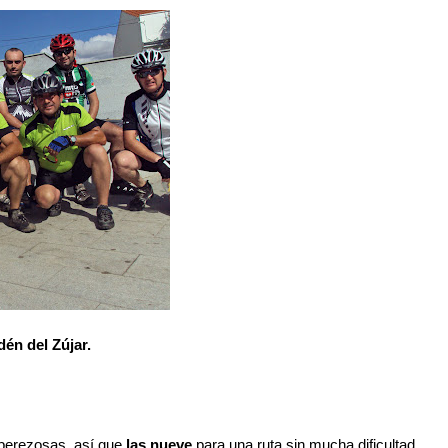
én del Zújar.
 perezosas, así que
las nueve
para una ruta sin mucha dificultad,