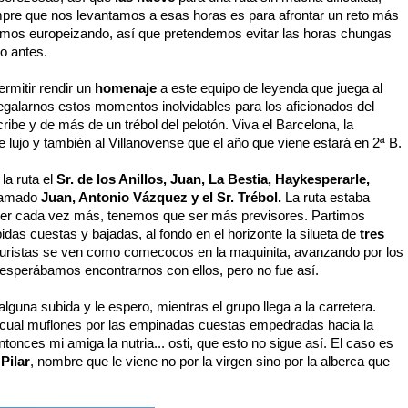
empre que nos levantamos a esas horas es para afrontar un reto más
tamos europeizando, así que pretendemos evitar las horas chungas
to antes.
rmitir rendir un
homenaje
a este equipo de leyenda que juega al
egalarnos estos momentos inolvidables para los aficionados del
ibe y de más de un trébol del pelotón. Viva el Barcelona, la
 lujo y también al Villanovense que el año que viene estará en 2ª B.
a ruta el
Sr. de los Anillos, Juan, La Bestia, Haykesperarle,
llamado
Juan, Antonio Vázquez y el Sr. Trébol.
La ruta estaba
ser cada vez más, tenemos que ser más previsores. Partimos
das cuestas y bajadas, al fondo en el horizonte la silueta de
tres
turistas se ven como comecocos en la maquinita, avanzando por los
 esperábamos encontrarnos con ellos, pero no fue así.
guna subida y le espero, mientras el grupo llega a la carretera.
cual muflones por las empinadas cuestas empedradas hacia la
entonces mi amiga la nutria... osti, que esto no sigue así. El caso es
Pilar
, nombre que le viene no por la virgen sino por la alberca que