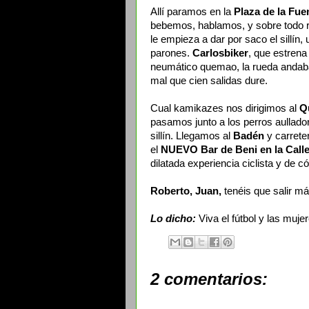
Allí paramos en la
Plaza de la Fue
bebemos, hablamos, y sobre todo 
le empieza a dar por saco el sillín,
parones.
Carlosbiker
, que estren
neumático quemao, la rueda andab
mal que cien salidas dure.
Cual kamikazes nos dirigimos al
Q
pasamos junto a los perros aullado
sillín. Llegamos al
Badén
y carrete
el
NUEVO Bar de Beni en la Calle
dilatada experiencia ciclista y de c
Roberto, Juan,
tenéis que salir m
Lo dicho:
Viva el fútbol y las muje
2 comentarios: