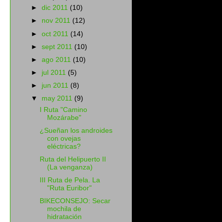
►
dic 2011
(10)
►
nov 2011
(12)
►
oct 2011
(14)
►
sept 2011
(10)
►
ago 2011
(10)
►
jul 2011
(5)
►
jun 2011
(8)
▼
may 2011
(9)
I Ruta "Camino
Mozárabe"
¿Sueñan los androides
con ovejas
eléctricas?
Ruta del Helipuerto II
(La venganza)
III Ruta de Pela. La
"Ruta Euribor"
BIKECONSEJO: Secar
mochila de
hidratación