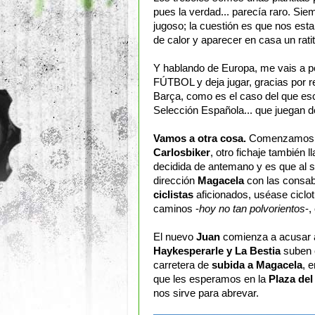
pues la verdad... parecía raro. Si
jugoso; la cuestión es que nos es
de calor y aparecer en casa un rati
Y hablando de Europa, me vais a pe
FÚTBOL y deja jugar, gracias por r
Barça, como es el caso del que escr
Selección Española... que juegan de
Vamos a otra cosa.
Comenzamos l
Carlosbiker
, otro fichaje también 
decidida de antemano y es que al 
dirección
Magacela
con las consabi
ciclistas
aficionados, uséase ciclo
caminos -
hoy no tan polvorientos
-,
El nuevo
Juan
comienza a acusar al
Haykesperarle y La Bestia
suben 
carretera de
subida a Magacela
, 
que les esperamos en la
Plaza del 
nos sirve para abrevar.