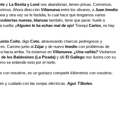
nte
y
La Bestia y Loné
nos abandonan, tienen prisas. Comemos,
reímos. Ahora dirección
Villanueva
entre los olivares, a
Juan Imedio
 una y otra vez se le fastidia, lo cual hace que tengamos varios
a
cubiertas nuevas, blancas
también, tiene que parar: huele a
a suelta:
¡Alguien le ha echao mal de ojo!
Tranqui
Carlos
, no hay
uinto Coito
, digo
Coto
, atravesando charcos pedregosos y
res. Camino junto al
Zújar
y de nuevo
Imedio
con problemas de
ra hacia arriba. Ya estamos en
Villanueva
.
¿Una cañita?
Visitamos
 de los Baldosines (La Picada)
y allí
El Gallego
nos ilustra con su
ómo se entiende esto por el norte.
ás con nosotros, es un gustazo compartir kilómetros con vosotros.
res y cuidado con las ovejas eléctricas.
Agur T3boles.