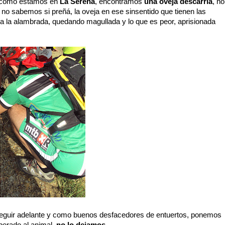
y como estamos en
La Serena
, encontramos
una oveja descarriá
, no
 no sabemos si preñá, la oveja en ese sinsentido que tienen las
a la alambrada, quedando magullada y lo que es peor, aprisionada
seguir adelante y como buenos desfacedores de entuertos, ponemos