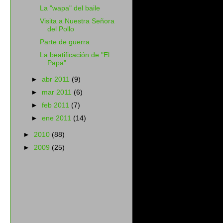
La "wapa" del baile
Visita a Nuestra Señora
del Pollo
Parte de guerra
La beatificación de "El
Papa"
►
abr 2011
(9)
►
mar 2011
(6)
►
feb 2011
(7)
►
ene 2011
(14)
►
2010
(88)
►
2009
(25)