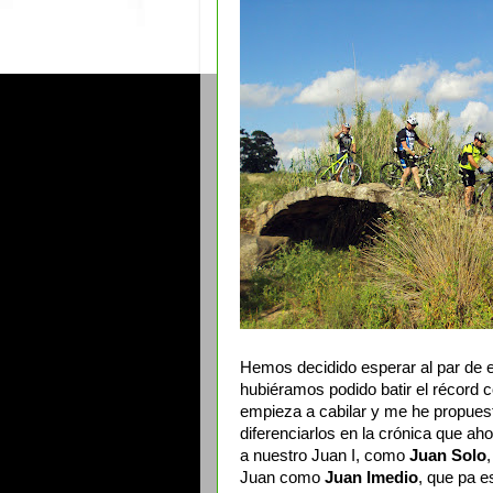
Hemos decidido esperar al par de e
hubiéramos podido batir el récord 
empieza a cabilar y me he propue
diferenciarlos en la crónica que ah
a nuestro Juan I, como
Juan Solo
Juan como
Juan Imedio
, que pa e