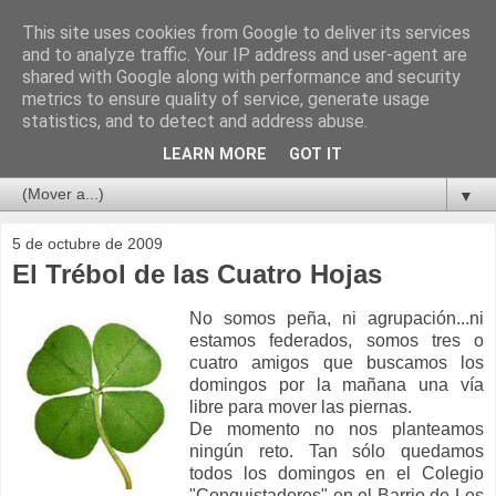
This site uses cookies from Google to deliver its services
and to analyze traffic. Your IP address and user-agent are
shared with Google along with performance and security
metrics to ensure quality of service, generate usage
statistics, and to detect and address abuse.
LEARN MORE
GOT IT
▼
5 de octubre de 2009
El Trébol de las Cuatro Hojas
No somos peña, ni agrupación...ni
estamos federados, somos tres o
cuatro amigos que buscamos los
domingos por la mañana una vía
libre para mover las piernas.
De momento no nos planteamos
ningún reto. Tan sólo quedamos
todos los domingos en el Colegio
"Conquistadores" en el Barrio de Los