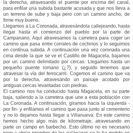
la derecha, atravesando el puente por encima del canal,
para enfilar una subida bastante acusada y que nos lleva a
un terreno de sube y baja pero con un camino ancho, de
firme muy bueno.
Llegamos a La Coronada, atravesándola callejeando, hasta
llegar hasta el comienzo del pueblo por la parte de
Campanario. Aquí atravesamos la carretera para coger un
camino que pasa entre corrales de cochinos y lo seguimos
en contínua subida. A continuación una vez coronada una
cima desde la que se ve el Castillo de Magacela, bajamos
por un camino delimitado por cercas. Llegamos hasta un
pequeño puente romano (¿?), y seguido tenemos que
atravesar la vía del ferrocarril. Cogemos el camino que va
por la derecha, atravesando un paisaje acotado por
antiguas cercas levantadas con piedras.
El camino nos ha conducido hasta Magacela, en su parte
baja, saliendo a la carretera que une a esta población con
La Coronada. A continuación, giramos hacia la izquierda -
por fin- y enfilamos el camino que pasa junto al cementerio
y no lo dejamos hasta llegar a Villanueva. En este camino
hemos hecho algo más de kilometraje, atravesando en
parte un campo en barbecho. Esto último no es necesario
pero a algún miembro de los galápagos se le ha metido en