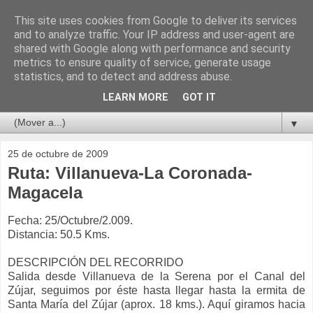
This site uses cookies from Google to deliver its services
and to analyze traffic. Your IP address and user-agent are
shared with Google along with performance and security
metrics to ensure quality of service, generate usage
statistics, and to detect and address abuse.
LEARN MORE
GOT IT
▼
25 de octubre de 2009
Ruta: Villanueva-La Coronada-
Magacela
Fecha: 25/Octubre/2.009.
Distancia: 50.5 Kms.
DESCRIPCIÓN DEL RECORRIDO
Salida desde Villanueva de la Serena por el Canal del
Zújar, seguimos por éste hasta llegar hasta la ermita de
Santa María del Zújar (aprox. 18 kms.). Aquí giramos hacia