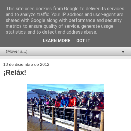
This site uses cookies from Google to deliver its services
and to analyze traffic. Your IP address and user-agent are
shared with Google along with performance and security
metrics to ensure quality of service, generate usage
statistics, and to detect and address abuse.
LEARN MORE
GOT IT
▼
13 de diciembre de 2012
¡Reláx!