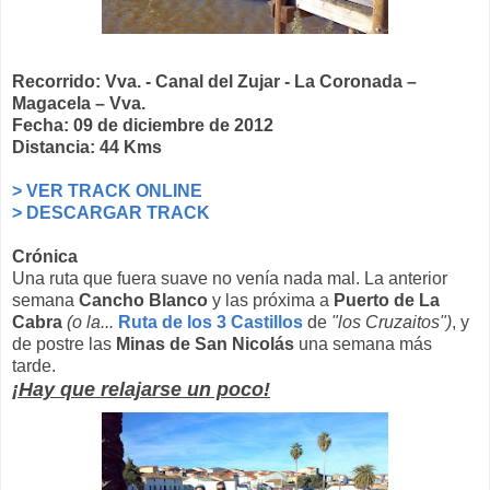
Recorrido: Vva. - Canal del Zujar - La Coronada –
Magacela – Vva.
Fecha: 09 de diciembre de 2012
Distancia: 44 Kms
> VER TRACK ONLINE
> DESCARGAR TRACK
Crónica
Una ruta que fuera suave no venía nada mal. La anterior
semana
Cancho Blanco
y las próxima a
Puerto de La
Cabra
(o la...
Ruta de los 3 Castillos
de
"l
os Cruzaitos")
, y
de postre las
Minas de San Nicolás
una semana más
tarde.
¡Hay que relajarse un poco!