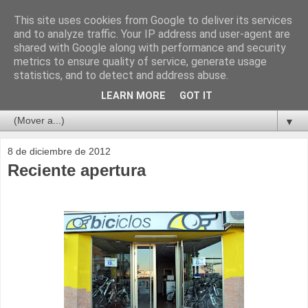
This site uses cookies from Google to deliver its services
and to analyze traffic. Your IP address and user-agent are
shared with Google along with performance and security
metrics to ensure quality of service, generate usage
statistics, and to detect and address abuse.
LEARN MORE
GOT IT
▼
8 de diciembre de 2012
Reciente apertura