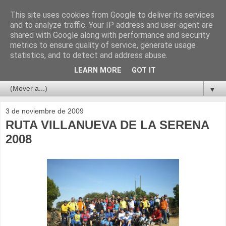
This site uses cookies from Google to deliver its services
and to analyze traffic. Your IP address and user-agent are
shared with Google along with performance and security
metrics to ensure quality of service, generate usage
statistics, and to detect and address abuse.
LEARN MORE
GOT IT
▼
3 de noviembre de 2009
RUTA VILLANUEVA DE LA SERENA
2008