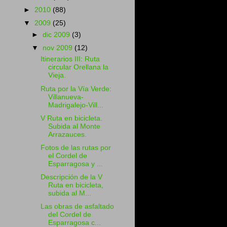
►
2010
(88)
▼
2009
(25)
►
dic 2009
(3)
▼
nov 2009
(12)
Itinerarios III: Ruta
circular Orellana la
Vieja.
Ruta por la Vía Verde:
Villanueva-
Madrigalejo-Vill...
V Ruta en bicicleta.
Subida al Monte
Arrazauces.
Fotos de las rutas por
el Cordel de
Esparragosa y ...
Descripción de la V
Ruta en bicicleta,
subida al M...
Las obras de asfaltado
del Cordel de
Esparragosa c...