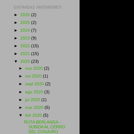
ENTRADAS ANTERIORES
►
2026
(2)
►
2025
(2)
►
2024
(7)
►
2023
(9)
►
2022
(15)
►
2021
(15)
▼
2020
(23)
►
nov 2020
(2)
►
oct 2020
(1)
►
sept 2020
(2)
►
ago 2020
(3)
►
jul 2020
(1)
►
mar 2020
(5)
▼
feb 2020
(5)
RUTA BERLANGA -
SUBIDA AL CERRO
DEL CONJURO