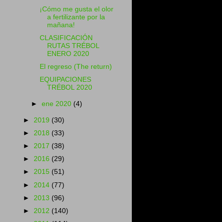
¡Cómo me gusta el olor
a fertilizante por la
mañana!
CLASIFICACIÓN
RUTAS TRÉBOL
ENERO 2020
El regreso (The return)
EQUIPACIONES
TRÉBOL 2020
►
ene 2020
(4)
►
2019
(30)
►
2018
(33)
►
2017
(38)
►
2016
(29)
►
2015
(51)
►
2014
(77)
►
2013
(96)
►
2012
(140)