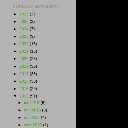
ENTRADAS ANTERIORES
►
2026
(2)
►
2025
(2)
►
2024
(7)
►
2023
(9)
►
2022
(15)
►
2021
(15)
►
2020
(23)
►
2019
(30)
►
2018
(33)
►
2017
(38)
►
2016
(29)
▼
2015
(51)
►
dic 2015
(6)
►
nov 2015
(3)
►
oct 2015
(4)
►
sept 2015
(1)