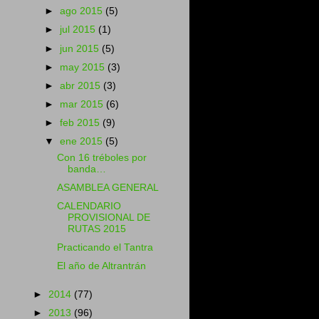
►
ago 2015
(5)
►
jul 2015
(1)
►
jun 2015
(5)
►
may 2015
(3)
►
abr 2015
(3)
►
mar 2015
(6)
►
feb 2015
(9)
▼
ene 2015
(5)
Con 16 tréboles por
banda…
ASAMBLEA GENERAL
CALENDARIO
PROVISIONAL DE
RUTAS 2015
Practicando el Tantra
El año de Altrantrán
►
2014
(77)
►
2013
(96)