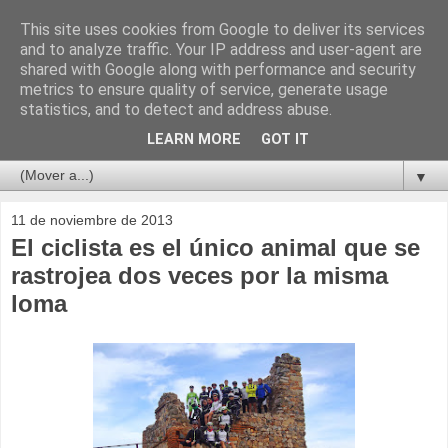
This site uses cookies from Google to deliver its services
and to analyze traffic. Your IP address and user-agent are
shared with Google along with performance and security
metrics to ensure quality of service, generate usage
statistics, and to detect and address abuse.
LEARN MORE
GOT IT
▼
11 de noviembre de 2013
El ciclista es el único animal que se
rastrojea dos veces por la misma
loma