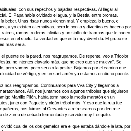
bituales, con sus repechos y bajadas respectivas. Al llegar al
ial. El Papa había olvidado el agua, y la Bestia, entre bromas,
cía beber. Unas risas nunca vienen mal. Y empieza lo bueno, el
a, y ya existen alternativas, pero lo bonito y divertido es hacerlo por
, raíces, ramas, roderas infinitas y un sinfín de trampas que te hacen
uesos en el suelo. La verdad es que está muy divertido. El grupo se
 es más seria.
 el puente de la pared, nos reagrupamos. De repente, veo a Tricolor
Jesús, no intentes clavarlo más, que no creo que se mueva”. Se
elo, pero vamos, poco serio a la postre. Bajamos por el camino que
 velocidad de vértigo, y en un santiamén ya estamos en dicho puente.
ruz nos reagrupamos. Continuamos para Vva City y llegamos a
maratonianos. Allí, nos juntamos con algunos tréboles que siguieron
l amigo Martillo Pilón, había terminado la media maratón en un
utos, junto con Paquete y algún trébol más. Y eso que la ruta fue
mpañeros, nos fuimos al Cervantes a refrescarnos por dentro e
co de zumo de cebada fermentada y servido muy fresquito.
le olvidó cual de los dos gemelos era el que estaba dándole la lata, por