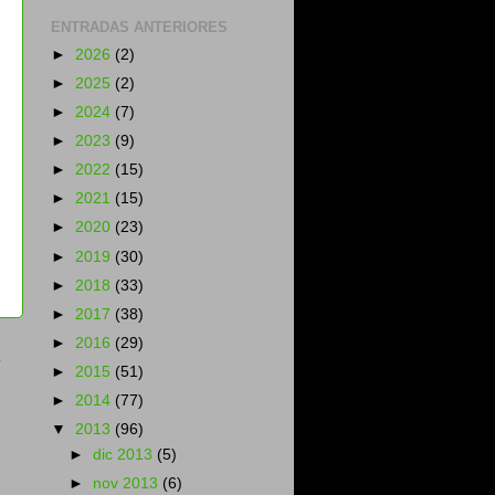
ENTRADAS ANTERIORES
►
2026
(2)
►
2025
(2)
►
2024
(7)
►
2023
(9)
►
2022
(15)
►
2021
(15)
►
2020
(23)
►
2019
(30)
►
2018
(33)
►
2017
(38)
►
2016
(29)
a
►
2015
(51)
►
2014
(77)
▼
2013
(96)
►
dic 2013
(5)
►
nov 2013
(6)