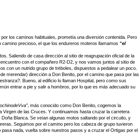
y por los caminos habituales, prometía una diversión contenida. Pero
un camino precioso, el que los endureros moteros llamamos
“el
. Saliendo de casa dirección al sitio de reagrupación oficial de la
me encuentro con el compañero R2-D2, y nos vamos juntos al sitio de
mos con un nutrido grupo de tréboles, dispuestos a pedalear un poco.
 de merendar) dirección a Don Benito, por el camino que pasa por las
stranza?. Bueno, al edificio lo llaman Hospital, pero como sus
mún entrar a pie y salir a hombros, por lo que es más adecuado su
riochinodeVva”
, más conocido como Don Benito, cogemos la
la Virgen de las Cruces. Y continuamos hasta cruzar la carretera
e Doña Blanca. Se veían algunas motos saltando por el circuito, y
reras. Seguimos por el camino pero los cabeza de grupo tuvieron
No pasa nada, vuelta sobre nuestros pasos y a cruzar el Ortigas por el