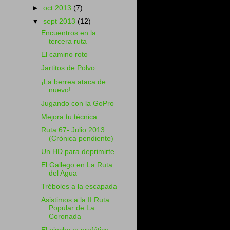
►
oct 2013
(7)
▼
sept 2013
(12)
Encuentros en la
tercera ruta
El camino roto
Jartitos de Polvo
¡La berrea ataca de
nuevo!
Jugando con la GoPro
Mejora tu técnica
Ruta 67- Julio 2013
(Crónica pendiente)
Un HD para deprimirte
El Gallego en La Ruta
del Agua
Tréboles a la escapada
Asistimos a la II Ruta
Popular de La
Coronada