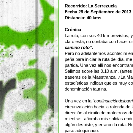
Recorrido: La Serrezuela
Fecha 29 de Septiembre de 2013
Distancia: 40 kms
Crónica
La ruta, con sus 40 km previstos, 
claro está, no contaba con hacer 
camino roto”.
Pero no adelantemos acontecimientos
peña para iniciar la ruta del día, 
partida. Una vez allí nos encontra
Salimos sobre las 9.10 a.m. (antes
traseras de la Maestranza. ¿La Mae
estadísticas indican que es muy co
denominación taurina.
Una vez en la
“continuacióndelbar
circunvalación hacia la rotonda de 
dirección al ciruito de motocross d
mientras añoraba mis salidas endu
algún despiste, y erraron la ruta. 
paso adoquinado.