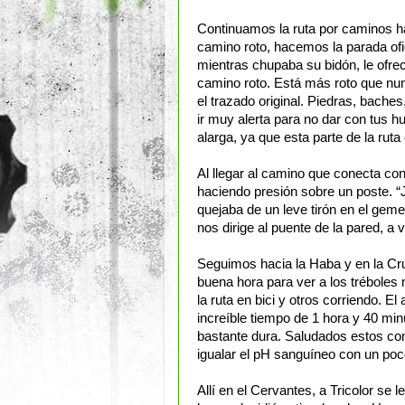
Continuamos la ruta por caminos ha
camino roto, hacemos la parada ofic
mientras chupaba su bidón, le ofre
camino roto. Está más roto que nunc
el trazado original. Piedras, baches
ir muy alerta para no dar con tus h
alarga, ya que esta parte de la ruta
Al llegar al camino que conecta con
haciendo presión sobre un poste. “
quejaba de un leve tirón en el gem
nos dirige al puente de la pared, a
Seguimos hacia la Haba y en la C
buena hora para ver a los tréboles 
la ruta en bici y otros corriendo. E
increíble tiempo de 1 hora y 40 min
bastante dura. Saludados estos co
igualar el pH sanguíneo con un po
Allí en el Cervantes, a Tricolor se 