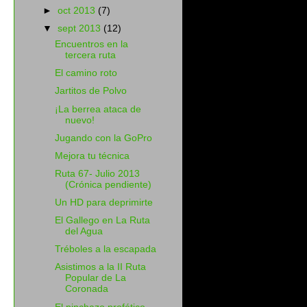
►
oct 2013
(7)
▼
sept 2013
(12)
Encuentros en la
tercera ruta
El camino roto
Jartitos de Polvo
¡La berrea ataca de
nuevo!
Jugando con la GoPro
Mejora tu técnica
Ruta 67- Julio 2013
(Crónica pendiente)
Un HD para deprimirte
El Gallego en La Ruta
del Agua
Tréboles a la escapada
Asistimos a la II Ruta
Popular de La
Coronada