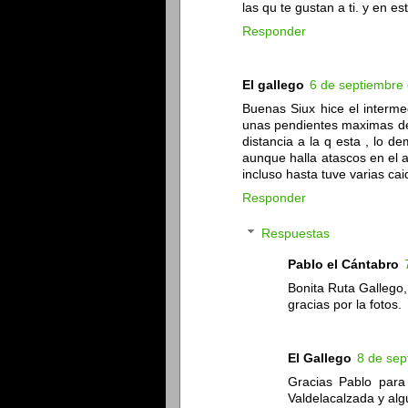
las qu te gustan a ti. y en 
Responder
El gallego
6 de septiembre 
Buenas Siux hice el interme
unas pendientes maximas del
distancia a la q esta , lo 
aunque halla atascos en el a
incluso hasta tuve varias caid
Responder
Respuestas
Pablo el Cántabro
Bonita Ruta Gallego,
gracias por la fotos.
El Gallego
8 de sep
Gracias Pablo para
Valdelacalzada y al