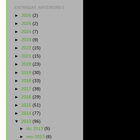
ENTRADAS ANTERIORES
►
2026
(2)
►
2025
(2)
►
2024
(7)
►
2023
(9)
►
2022
(15)
►
2021
(15)
►
2020
(23)
►
2019
(30)
►
2018
(33)
►
2017
(38)
►
2016
(29)
►
2015
(51)
►
2014
(77)
▼
2013
(96)
►
dic 2013
(5)
►
nov 2013
(6)