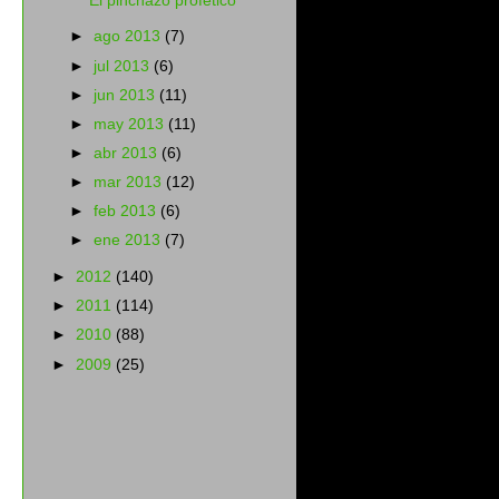
El pinchazo profético
►
ago 2013
(7)
►
jul 2013
(6)
►
jun 2013
(11)
►
may 2013
(11)
►
abr 2013
(6)
►
mar 2013
(12)
►
feb 2013
(6)
►
ene 2013
(7)
►
2012
(140)
►
2011
(114)
►
2010
(88)
►
2009
(25)