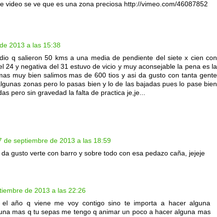
este video se ve que es una zona preciosa http://vimeo.com/46087852
de 2013 a las 15:38
dio q salieron 50 kms a una media de pendiente del siete x cien con
 24 y negativa del 31 estuvo de vicio y muy aconsejable la pena es la
demas muy bien salimos mas de 600 tios y asi da gusto con tanta gente
lgunas zonas pero lo pasas bien y lo de las bajadas pues lo pase bien
as pero sin gravedad la falta de practica je,je...
7 de septiembre de 2013 a las 18:59
 da gusto verte con barro y sobre todo con esa pedazo caña, jejeje
tiembre de 2013 a las 22:26
 el año q viene me voy contigo sino te importa a hacer alguna
guna mas q tu sepas me tengo q animar un poco a hacer alguna mas