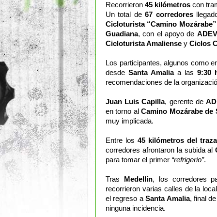
Recorrieron
45 kilómetros
con tram
Un total de
67 corredores
llegado
Cicloturista “Camino Mozárabe”
Guadiana
, con el apoyo de
ADE
Cicloturista Amaliense
y
Ciclos 
Los participantes, algunos como e
desde
Santa Amalia
a las
9:30
recomendaciones de la organización
Juan Luis Capilla
, gerente de
AD
en torno al
Camino Mozárabe de 
muy implicada.
Entre los
45 kilómetros del traz
corredores afrontaron la subida al
para tomar el primer
“refrigerio”
.
Tras
Medellín
, los corredores p
recorrieron varias calles de la loc
el regreso a
Santa Amalia
, final d
ninguna incidencia.