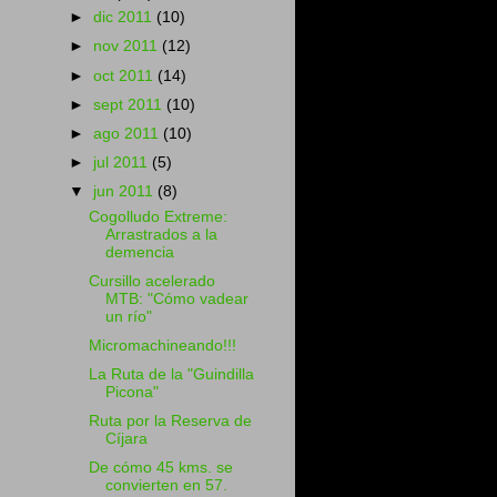
►
dic 2011
(10)
►
nov 2011
(12)
►
oct 2011
(14)
►
sept 2011
(10)
►
ago 2011
(10)
►
jul 2011
(5)
▼
jun 2011
(8)
Cogolludo Extreme:
Arrastrados a la
demencia
Cursillo acelerado
MTB: "Cómo vadear
un río"
Micromachineando!!!
La Ruta de la "Guindilla
Picona"
Ruta por la Reserva de
Cíjara
De cómo 45 kms. se
convierten en 57.