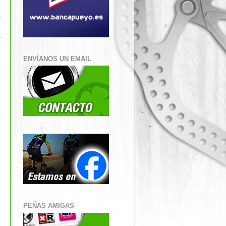
s
a
ENVÍANOS UN EMAIL
a
o
á
s
n
í
PEÑAS AMIGAS
o