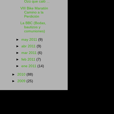
Ozú que caló ...
VIII Bike Maratón
Camino a la
Perdición
La BBC (Bodas,
bautizos y
comuniones)
►
may 2011
(9)
►
abr 2011
(9)
►
mar 2011
(6)
►
feb 2011
(7)
►
ene 2011
(14)
►
2010
(88)
►
2009
(25)