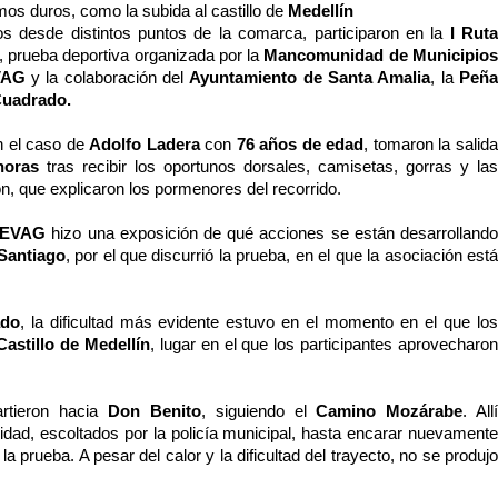
os duros, como la subida al castillo de
Medellín
s desde distintos puntos de la comarca, participaron en la
I Ruta
, prueba deportiva organizada por la
Mancomunidad de Municipio
VAG
y la colaboración del
Ayuntamiento de Santa Amalia
, la
Peñ
Cuadrado.
n el caso de
Adolfo Ladera
con
76 años de edad
, tomaron la salid
 horas
tras recibir los oportunos dorsales, camisetas, gorras y las
, que explicaron los pormenores del recorrido.
EVAG
hizo una exposición de qué acciones se están desarrolland
Santiago
, por el que discurrió la prueba, en el que la asociación est
ado
, la dificultad más evidente estuvo en el momento en el que lo
Castillo de Medellín
, lugar en el que los participantes aprovecharo
artieron hacia
Don Benito
, siguiendo el
Camino Mozárabe
. All
alidad, escoltados por la policía municipal, hasta encarar nuevamente
e la prueba. A pesar del calor y la dificultad del trayecto, no se produj