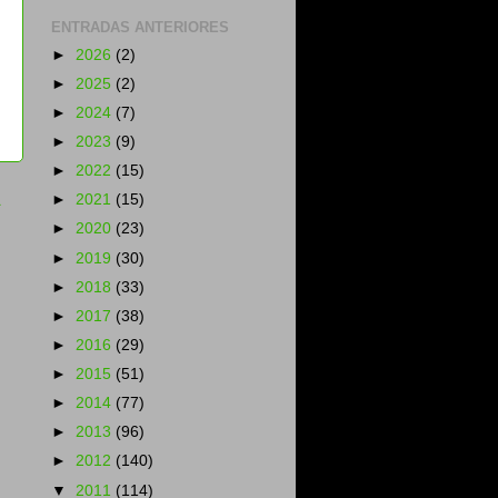
ENTRADAS ANTERIORES
►
2026
(2)
►
2025
(2)
►
2024
(7)
►
2023
(9)
►
2022
(15)
a
►
2021
(15)
►
2020
(23)
►
2019
(30)
►
2018
(33)
►
2017
(38)
►
2016
(29)
►
2015
(51)
►
2014
(77)
►
2013
(96)
►
2012
(140)
▼
2011
(114)