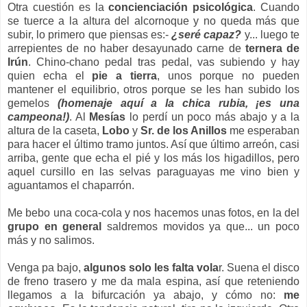
Otra cuestión es la
concienciación psicológica
. Cuando
se tuerce a la altura del alcornoque y no queda más que
subir, lo primero que piensas es:-
¿seré capaz?
y... luego te
arrepientes de no haber desayunado carne de
ternera de
Irún
. Chino-chano pedal tras pedal, vas subiendo y hay
quien echa el
pie a tierra
, unos porque no pueden
mantener el equilibrio, otros porque se les han subido los
gemelos
(homenaje aquí a la chica rubia, ¡es una
campeona!)
. Al
Mesías
lo perdí un poco más abajo y a la
altura de la caseta,
Lobo
y
Sr. de los Anillos
me esperaban
para hacer el último tramo juntos. Así que último arreón, casi
arriba, gente que echa el pié y los más los higadillos, pero
aquel cursillo en las selvas paraguayas me vino bien y
aguantamos el chaparrón.
Me bebo una coca-cola y nos hacemos unas fotos, en la del
grupo en general
saldremos movidos ya que... un poco
más y no salimos.
Venga pa bajo,
algunos solo les falta vola
r. Suena el disco
de freno trasero y me da mala espina, así que reteniendo
llegamos a la bifurcación ya abajo, y cómo no:
me