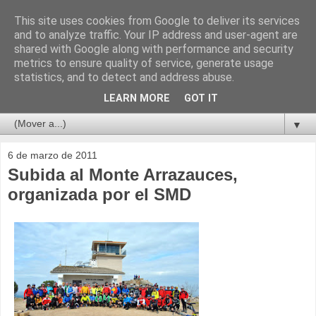
This site uses cookies from Google to deliver its services
and to analyze traffic. Your IP address and user-agent are
shared with Google along with performance and security
metrics to ensure quality of service, generate usage
statistics, and to detect and address abuse.
LEARN MORE
GOT IT
▼
6 de marzo de 2011
Subida al Monte Arrazauces,
organizada por el SMD