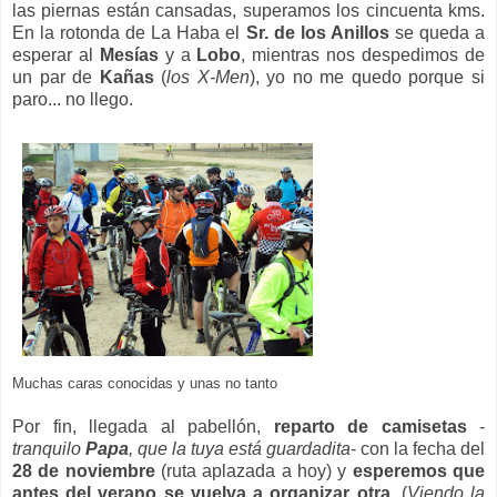
las piernas están cansadas, superamos los cincuenta kms.
En la rotonda de La Haba el
Sr. de los Anillos
se queda a
esperar al
Mesías
y a
Lobo
, mientras nos despedimos de
un par de
Kañas
(
los X-Men
), yo no me quedo porque si
paro... no llego.
Muchas caras conocidas y unas no tanto
Por fin, llegada al pabellón,
reparto de camisetas
-
tranquilo
Papa
, que la tuya está guardadita
- con la fecha del
28 de noviembre
(ruta aplazada a hoy) y
esperemos que
antes del verano se vuelva a organizar otra
. (
Viendo la