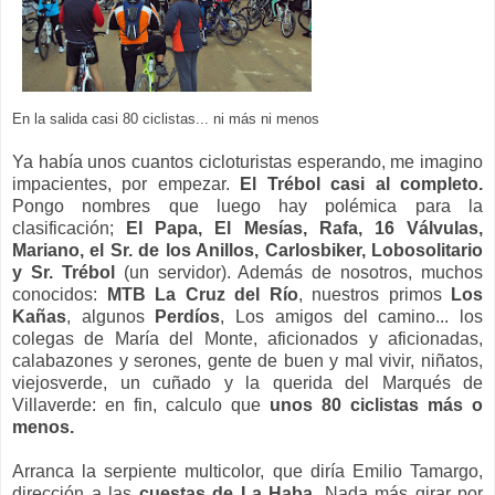
En la salida casi 80 ciclistas... ni más ni menos
Ya había unos cuantos cicloturistas esperando, me imagino
impacientes, por empezar.
El Trébol casi al completo.
Pongo nombres que luego hay polémica para la
clasificación;
El Papa, El Mesías, Rafa, 16 Válvulas,
Mariano, el Sr. de los Anillos, Carlosbiker, Lobosolitario
y
Sr. Trébol
(un servidor). Además de nosotros, muchos
conocidos:
MTB La Cruz del Río
, nuestros primos
Los
Kañas
, algunos
Perdíos
, Los amigos del camino... los
colegas de María del Monte, aficionados y aficionadas,
calabazones y serones, gente de buen y mal vivir, niñatos,
viejosverde, un cuñado y la querida del Marqués de
Villaverde: en fin, calculo que
unos 80 ciclistas más o
menos.
Arranca la serpiente multicolor, que diría Emilio Tamargo,
dirección a las
cuestas de La Haba.
Nada más girar por