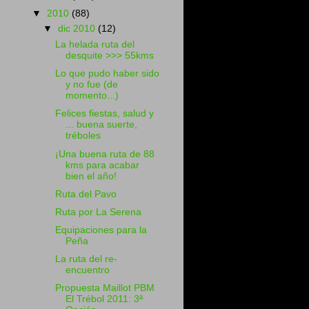
▼
2010
(88)
▼
dic 2010
(12)
La helada ruta del
desquite >>> 55kms
Lo que pudo haber sido
y no fue (de
momento...)
Felices fiestas, salud y
... buena suerte,
tréboles
¡Una buena ruta de 88
kms para acabar
bien el año!
Ruta del Pavo
Ruta por La Serena
Equipaciones para la
Peña
La ruta del re-
encuentro
Propuesta Maillot PBM
El Trébol 2011: 3ª