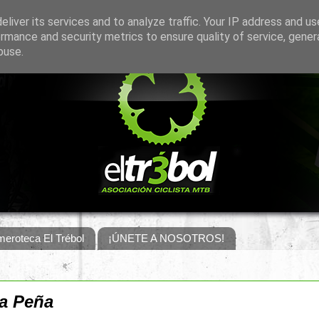
liver its services and to analyze traffic. Your IP address and u
rmance and security metrics to ensure quality of service, gene
buse.
eroteca El Trébol
¡ÚNETE A NOSOTROS!
la Peña