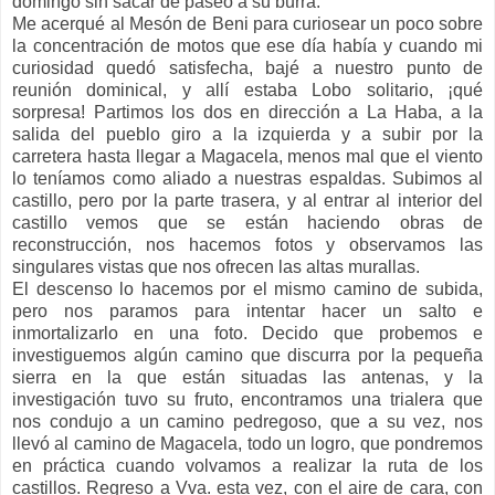
domingo sin sacar de paseo a su burra.
Me acerqué al Mesón de Beni para curiosear un poco sobre
la concentración de motos que ese día había y cuando mi
curiosidad quedó satisfecha, bajé a nuestro punto de
reunión dominical, y allí estaba Lobo solitario, ¡qué
sorpresa! Partimos los dos en dirección a La Haba, a la
salida del pueblo giro a la izquierda y a subir por la
carretera hasta llegar a Magacela, menos mal que el viento
lo teníamos como aliado a nuestras espaldas. Subimos al
castillo, pero por la parte trasera, y al entrar al interior del
castillo vemos que se están haciendo obras de
reconstrucción, nos hacemos fotos y observamos las
singulares vistas que nos ofrecen las altas murallas.
El descenso lo hacemos por el mismo camino de subida,
pero nos paramos para intentar hacer un salto e
inmortalizarlo en una foto. Decido que probemos e
investiguemos algún camino que discurra por la pequeña
sierra en la que están situadas las antenas, y la
investigación tuvo su fruto, encontramos una trialera que
nos condujo a un camino pedregoso, que a su vez, nos
llevó al camino de Magacela, todo un logro, que pondremos
en práctica cuando volvamos a realizar la ruta de los
castillos. Regreso a Vva. esta vez, con el aire de cara, con