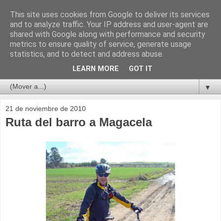
This site uses cookies from Google to deliver its services
and to analyze traffic. Your IP address and user-agent are
shared with Google along with performance and security
metrics to ensure quality of service, generate usage
statistics, and to detect and address abuse.
LEARN MORE
GOT IT
▼
21 de noviembre de 2010
Ruta del barro a Magacela