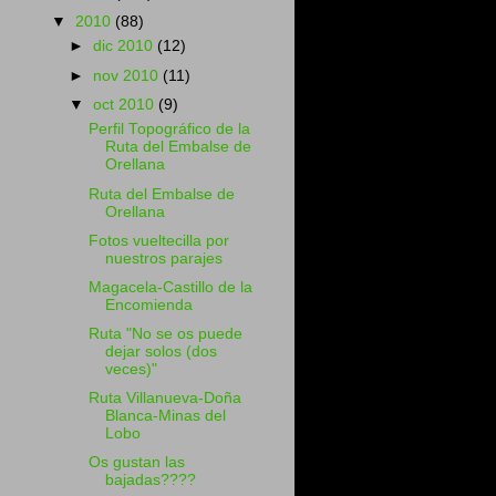
▼
2010
(88)
►
dic 2010
(12)
►
nov 2010
(11)
▼
oct 2010
(9)
Perfil Topográfico de la
Ruta del Embalse de
Orellana
Ruta del Embalse de
Orellana
Fotos vueltecilla por
nuestros parajes
Magacela-Castillo de la
Encomienda
Ruta "No se os puede
dejar solos (dos
veces)"
Ruta Villanueva-Doña
Blanca-Minas del
Lobo
Os gustan las
bajadas????