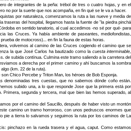
ero de integrantes de la peña: trébol de tres o cuatro hojas, y en el
ro no por la suerte que nos acompaña, en fin qué se le va a hacer.
istas por naturaleza, comenzamos la ruta a las nueve y media de
 traseras del hospital, llegamos hasta la fuente de "la piedra pinchá
órdoba en sentido tanatorio, al cual accedimos -no sé por qué- para
cia las Cruces. Ya había ambiente de paseantes, mediofondistas,
prueba de motocross)... en fin la fauna de estas horas.
retera, volvemos al camino de las Cruces cogiendo el camino que se
ienza la que José Carlos ha bautizado como la
cuesta interminable
s. de subida contínua. Culmina este tramo saliendo a la carretera del
desviamos a derecha por el primer camino y ahí buscamos la sombra
algo (km. 22 de la ruta).
son Chico Percebe y Triton Man, los héroes de Bob Esponja.
as denominadas tres cuestas, que no sabemos dónde coño están.
emos subido una, a lo que responde Jose que la primera está por
ebro. Primera, segunda y tercera, mal que bien las hemos superado, al
amos por el camino del Saucillo, después de haber visto un montón
 este camino un tramo horroroso, con unos pedruscos enormes que
o pie a tierra lo salvamos y seguimos la ruta por los caminos de La
is: pinchazo en la rueda trasera y el agua, caput. Como estamos