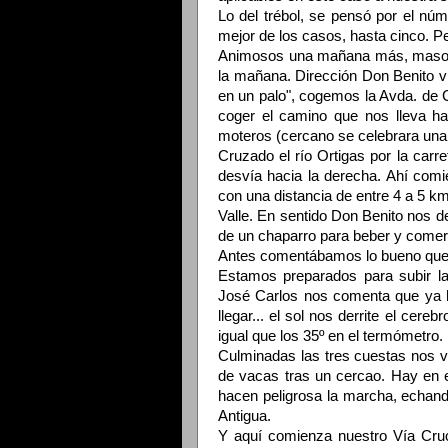
Lo del trébol, se pensó por el núm
mejor de los casos, hasta cinco. Pe
Animosos una mañana más, masoqu
la mañana. Dirección Don Benito vía
en un palo", cogemos la Avda. de C
coger el camino que nos lleva ha
moteros (cercano se celebrara una 
Cruzado el río Ortigas por la car
desvía hacia la derecha. Ahí com
con una distancia de entre 4 a 5 km
Valle. En sentido Don Benito nos 
de un chaparro para beber y comer 
Antes comentábamos lo bueno que 
Estamos preparados para subir l
José Carlos nos comenta que ya h
llegar... el sol nos derrite el cer
igual que los 35º en el termómetro.
Culminadas las tres cuestas nos v
de vacas tras un cercao. Hay en
hacen peligrosa la marcha, echand
Antigua.
Y aquí comienza nuestro Vía Cruc