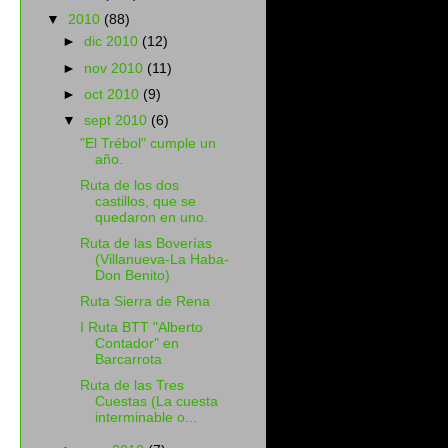
▼
2010
(88)
►
dic 2010
(12)
►
nov 2010
(11)
►
oct 2010
(9)
▼
sept 2010
(6)
"El Trébol" cumple un
año.
Ruta de los dos
castillos, que se
quedaron en uno.
Ruta de las Boverías
(Villanueva-La Haba-
Don Benito)
Ruta Sierra de Rena
I Ruta BTT "Alberto
Contador" en
Barcarrota
Ruta de las Tres
Cuestas (La cuesta
interminable o...