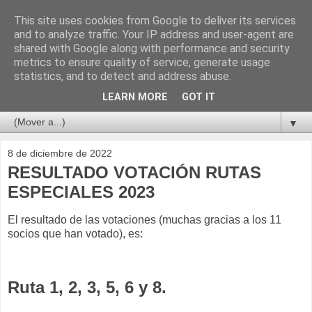
This site uses cookies from Google to deliver its services
and to analyze traffic. Your IP address and user-agent are
shared with Google along with performance and security
metrics to ensure quality of service, generate usage
statistics, and to detect and address abuse.
LEARN MORE
GOT IT
▼
8 de diciembre de 2022
RESULTADO VOTACIÓN RUTAS
ESPECIALES 2023
El resultado de las votaciones (muchas gracias a los 11
socios que han votado), es:
Ruta 1, 2, 3, 5, 6 y 8.