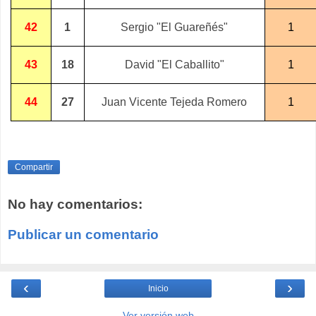
42
1
Sergio "El Guareñés"
1
43
18
David "El Caballito"
1
44
27
Juan Vicente Tejeda Romero
1
Compartir
No hay comentarios:
Publicar un comentario
‹
›
Inicio
Ver versión web