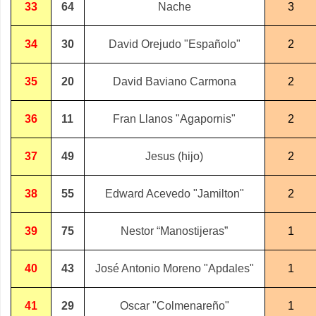
33
64
Nache
3
34
30
David Orejudo "Españolo"
2
35
20
David Baviano Carmona
2
36
11
Fran Llanos "Agapornis"
2
37
49
Jesus (hijo)
2
38
55
Edward Acevedo "Jamilton"
2
39
75
Nestor “Manostijeras”
1
40
43
José Antonio Moreno "Apdales"
1
41
29
Oscar "Colmenareño"
1