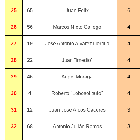
25
65
Juan Felix
6
26
56
Marcos Nieto Gallego
4
27
19
Jose Antonio Alvarez Horrillo
4
28
22
Juan "Imedio"
4
29
46
Angel Moraga
4
30
4
Roberto "Lobosolitario"
4
31
12
Juan Jose Arcos Caceres
3
32
68
Antonio Julián Ramos
3