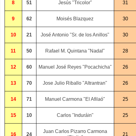
8
51
Jesús "Tricolor"
31
9
62
Moisés Blazquez
30
10
21
José Antonio "Sr. de los Anillos"
30
11
50
Rafael M. Quintana "Nadal"
28
12
60
Manuel José Reyes "Pocachicha"
26
13
70
Jose Julio Riballo "Altrantran"
26
14
71
Manuel Carmona "El Afilaó"
25
15
10
Carlos "Induráin"
25
Juan Carlos Pizarro Carmona
16
24
21