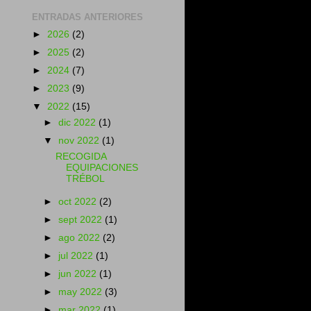
ENTRADAS ANTERIORES
►
2026
(2)
►
2025
(2)
►
2024
(7)
►
2023
(9)
▼
2022
(15)
►
dic 2022
(1)
▼
nov 2022
(1)
RECOGIDA
EQUIPACIONES
TRÉBOL
►
oct 2022
(2)
►
sept 2022
(1)
►
ago 2022
(2)
►
jul 2022
(1)
►
jun 2022
(1)
►
may 2022
(3)
►
mar 2022
(1)