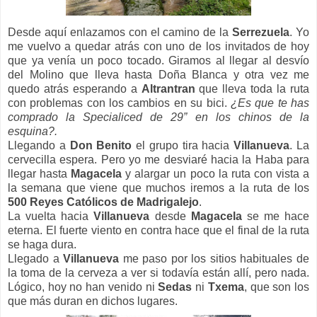
Desde aquí enlazamos con el camino de
la
Serrezuela
.
Yo
me vuelvo a quedar atrás con uno de los invitados de hoy
que ya venía un poco tocado. Giramos al llegar al desvío
del Molino que lleva hasta Doña Blanca y otra vez me
quedo atrás esperando a
Altrantran
que lleva toda la ruta
con problemas con los cambios en su bici.
¿Es que te has
comprado
la Specialiced
de
29”
en los chinos de la
esquina?.
Llegando a
Don Benito
el grupo tira hacia
Villanueva
. La
cervecilla espera. Pero yo me desviaré hacia
la Haba
para
llegar hasta
Magacela
y alargar un poco la ruta con vista a
la semana que viene que muchos iremos a la ruta de los
500 Reyes Católicos de Madrigalejo
.
La vuelta hacia
Villanueva
desde
Magacela
se me hace
eterna. El fuerte viento en contra hace que el final de la ruta
se haga dura.
Llegado a
Villanueva
me paso por los sitios habituales de
la toma de la cerveza a ver si todavía están allí, pero nada.
Lógico, hoy no han venido ni
Sedas
ni
Txema
, que son los
que más duran en dichos lugares.