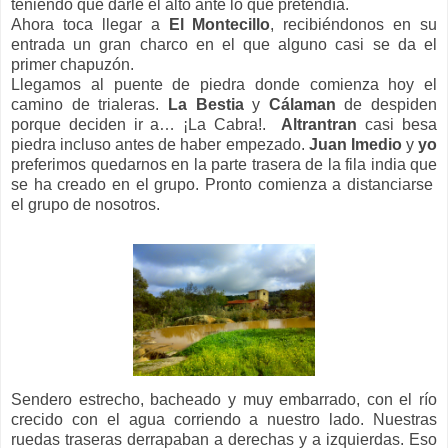
teniendo que darle el alto ante lo que pretendía.
Ahora toca llegar a
El Montecillo
, recibiéndonos en su
entrada un gran charco en el que alguno casi se da el
primer chapuzón.
Llegamos al puente de piedra donde comienza hoy el
camino de trialeras.
La Bestia
y
Cálaman
de despiden
porque deciden ir a… ¡La Cabra!.
Altrantran
casi besa
piedra incluso antes de haber empezado.
Juan Imedio
y
yo
preferimos quedarnos en la parte trasera de la fila india que
se ha creado en el grupo. Pronto comienza a distanciarse
el grupo de nosotros.
Sendero estrecho, bacheado y muy embarrado, con el río
crecido con el agua corriendo a nuestro lado. Nuestras
ruedas traseras derrapaban a derechas y a izquierdas. Eso