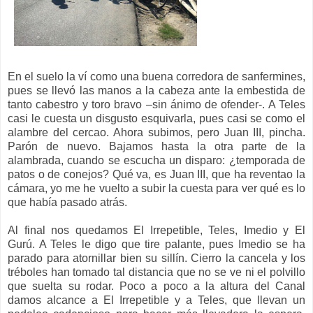
En el suelo la ví como una buena corredora de sanfermines,
pues se llevó las manos a la cabeza ante la embestida de
tanto cabestro y toro bravo –sin ánimo de ofender-. A Teles
casi le cuesta un disgusto esquivarla, pues casi se como el
alambre del cercao. Ahora subimos, pero Juan III, pincha.
Parón de nuevo. Bajamos hasta la otra parte de la
alambrada, cuando se escucha un disparo: ¿temporada de
patos o de conejos? Qué va, es Juan III, que ha reventao la
cámara, yo me he vuelto a subir la cuesta para ver qué es lo
que había pasado atrás.
Al final nos quedamos El Irrepetible, Teles, Imedio y El
Gurú. A Teles le digo que tire palante, pues Imedio se ha
parado para atornillar bien su sillín. Cierro la cancela y los
tréboles han tomado tal distancia que no se ve ni el polvillo
que suelta su rodar. Poco a poco a la altura del Canal
damos alcance a El Irrepetible y a Teles, que llevan un