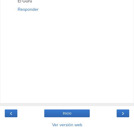
El Gurú
Responder
‹
›
Inicio
Ver versión web