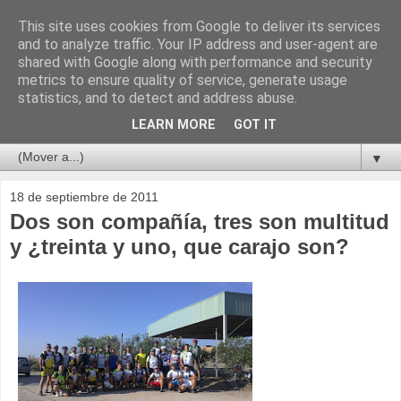
This site uses cookies from Google to deliver its services
and to analyze traffic. Your IP address and user-agent are
shared with Google along with performance and security
metrics to ensure quality of service, generate usage
statistics, and to detect and address abuse.
LEARN MORE
GOT IT
▼
18 de septiembre de 2011
Dos son compañía, tres son multitud
y ¿treinta y uno, que carajo son?