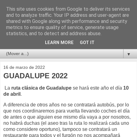
This site uses cookies from Google to deliver its services
and to analyze traffic. Your IP address and user-agent are
shared with Google along with performance and security
metrics to ensure quality of service, generate usage
statistics, and to detect and address abuse.
LEARN MORE
GOT IT
▼
16 de marzo de 2022
GUADALUPE 2022
La
ruta clásica de Guadalupe
se hará este año el día
10
de abril
.
A diferencia de otros años no se contratará autobús, por lo
que nos coordinaremos para vuelta llevando coches el día
de antes o que alguien ese mismo día vaya a por nosotros,
no habrá duchas (el aseo tras la ruta lo realizará cada uno
como considere oportuno), tampoco se contratará un
restaurante para todos y el furgón no nos acompañará