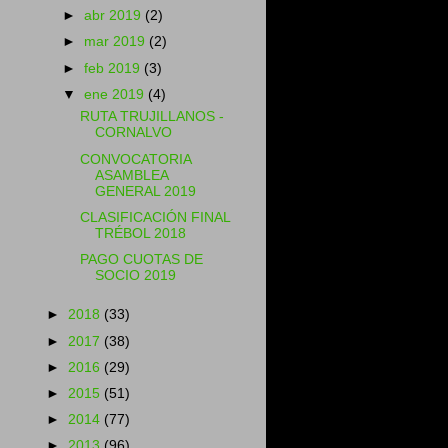
►
abr 2019
(2)
►
mar 2019
(2)
►
feb 2019
(3)
▼
ene 2019
(4)
RUTA TRUJILLANOS -
CORNALVO
CONVOCATORIA
ASAMBLEA
GENERAL 2019
CLASIFICACIÓN FINAL
TRÉBOL 2018
PAGO CUOTAS DE
SOCIO 2019
►
2018
(33)
►
2017
(38)
►
2016
(29)
►
2015
(51)
►
2014
(77)
►
2013
(96)