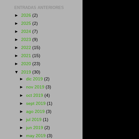
ENTRADAS ANTERIORES
►
2026
(2)
►
2025
(2)
►
2024
(7)
►
2023
(9)
►
2022
(15)
►
2021
(15)
►
2020
(23)
▼
2019
(30)
►
dic 2019
(2)
►
nov 2019
(3)
►
oct 2019
(4)
►
sept 2019
(1)
►
ago 2019
(3)
►
jul 2019
(1)
►
jun 2019
(2)
►
may 2019
(3)