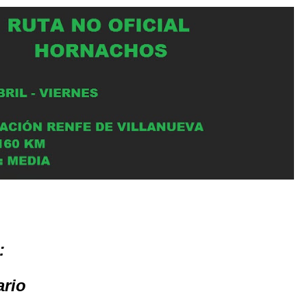
:
ario