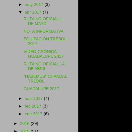
►
may 2017
(3)
▼
abr 2017
(7)
RUTA NO OFICIAL 1
DE MAYO
NOTA INFORMATIVA
EQUIPACIÓN TRÉBOL
2017
VIDEO-CRÓNICA
GUADALUPE 2017
RUTA NO OFICIAL 14
DE ABRIL
"HABEMUS" CHANDAL
TRÉBOL
GUADALUPE 2017
►
mar 2017
(4)
►
feb 2017
(3)
►
ene 2017
(6)
►
2016
(29)
►
2015
(51)