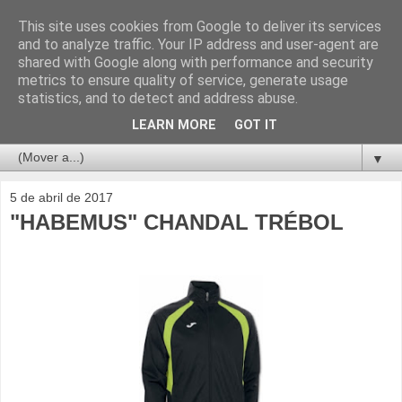
This site uses cookies from Google to deliver its services
and to analyze traffic. Your IP address and user-agent are
shared with Google along with performance and security
metrics to ensure quality of service, generate usage
statistics, and to detect and address abuse.
LEARN MORE
GOT IT
▼
5 de abril de 2017
"HABEMUS" CHANDAL TRÉBOL