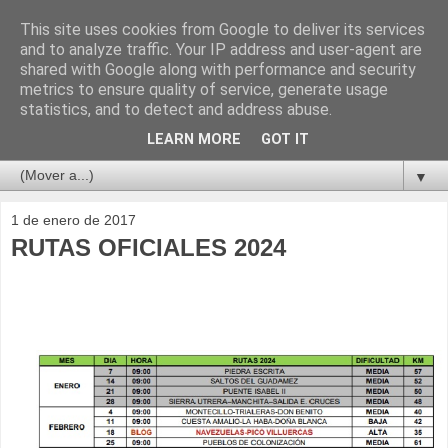
This site uses cookies from Google to deliver its services
and to analyze traffic. Your IP address and user-agent are
shared with Google along with performance and security
metrics to ensure quality of service, generate usage
statistics, and to detect and address abuse.
LEARN MORE
GOT IT
▼
1 de enero de 2017
RUTAS OFICIALES 2024