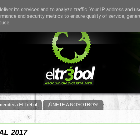
liver its services and to analyze traffic. Your IP address and u
rmance and security metrics to ensure quality of service, gene
buse.
eroteca El Trébol
¡ÚNETE A NOSOTROS!
L 2017