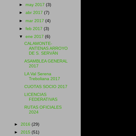
►
may 2017
(3)
►
abr 2017
(7)
►
mar 2017
(4)
►
feb 2017
(3)
▼
ene 2017
(6)
CALAMONTE-
ANTENAS ARROYO
DE S. SERVÁN
ASAMBLEA GENERAL
2017
LA Val Serena
Treboliana 2017
CUOTAS SOCIO 2017
LICENCIAS
FEDERATIVAS
RUTAS OFICIALES
2024
►
2016
(29)
►
2015
(51)