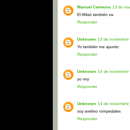
Manuel Carmona
13 de nov
El Afilaó también va.
Responder
Unknown
13 de noviembre 
Yo también me apunto
Responder
Unknown
14 de noviembre 
yo voy
Responder
Unknown
14 de noviembre 
soy avelino rompedales
Responder