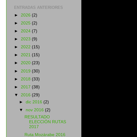
ENTRADAS ANTERIORES
►
2026
(2)
►
2025
(2)
►
2024
(7)
►
2023
(9)
►
2022
(15)
►
2021
(15)
►
2020
(23)
►
2019
(30)
►
2018
(33)
►
2017
(38)
▼
2016
(29)
►
dic 2016
(2)
▼
nov 2016
(2)
RESULTADO
ELECCIÓN RUTAS
2017
Ruta Mozárabe 2016