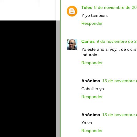
Teles
8 de noviembre de 20
Y yo también.
Responder
Carlos
9 de noviembre de 2
Yo este año si voy... de ciclis
Indurain.
Responder
Anónimo
13 de noviembre 
Caballito ya
Responder
Anónimo
13 de noviembre 
Ya va
Responder