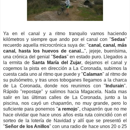
Ya en el canal y a ritmo tranquilo vamos haciendo
kilómetros y siempre que ando por el canal con "
Sedas
"
recuerdo aquella microcrónica suya de: "
canal, canal, más
canal, hasta los huevos de canal...
", jejeje, buenísima,
una crónica del genial "
Sedas
" en estado puro. Llegados a
la ermita de
Santa María del Zujar
, dejamos el canal y
cogemos la pista en dirección a La Coronada, subimos la
cuesta cada uno al ritmo que puede y "
Calaman
" al ritmo de
su pulsómetro, y tras unos toboganes llegamos a la charca
de La Coronada, donde nos reunimos con "
Indurain
".
Rápido "repostaje" y salimos hacia Magacela. Nada mas
salir en las últimas calles de La Coronada, junto a la
piscina, nos cayó un chaparrón, no muy grande, pero lo
suficiente para ponernos "
a remojo
", chaparrón que no me
hace olvidar que hace unos años esta ruta coincidió con el
sorteo de la lotería de Navidad y allí que se presentó el
"
Señor de los Anillos
" con una radio de hace unos 20 o 25