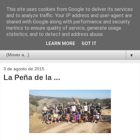
This site uses cookies from Google to deliver its services
and to analyze traffic. Your IP address and user-agent are
shared with Google along with performance and security
metrics to ensure quality of service, generate usage
statistics, and to detect and address abuse.
LEARN MORE
GOT IT
▼
3 de agosto de 2015
La Peña de la ...