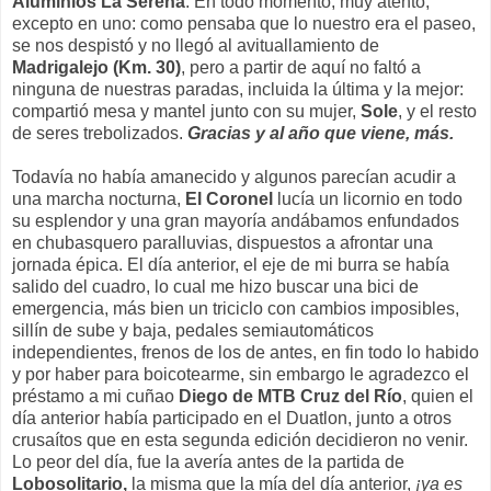
Aluminios La Serena
. En todo momento, muy atento,
excepto en uno: como pensaba que lo nuestro era el paseo,
se nos despistó y no llegó al avituallamiento de
Madrigalejo (Km. 30)
, pero a partir de aquí no faltó a
ninguna de nuestras paradas, incluida la última y la mejor:
compartió mesa y mantel junto con su mujer,
Sole
, y el resto
de seres trebolizados.
Gracias y al año que viene, más.
Todavía no había amanecido y algunos parecían acudir a
una marcha nocturna,
El Coronel
lucía un licornio en todo
su esplendor y una gran mayoría andábamos enfundados
en chubasquero paralluvias, dispuestos a afrontar una
jornada épica. El día anterior, el eje de mi burra se había
salido del cuadro, lo cual me hizo buscar una bici de
emergencia, más bien un triciclo con cambios imposibles,
sillín de sube y baja, pedales semiautomáticos
independientes, frenos de los de antes, en fin todo lo habido
y por haber para boicotearme, sin embargo le agradezco el
préstamo a mi cuñao
Diego de MTB Cruz del Río
, quien el
día anterior había participado en el Duatlon, junto a otros
crusaítos que en esta segunda edición decidieron no venir.
Lo peor del día, fue la avería antes de la partida de
Lobosolitario,
la misma que la mía del día anterior,
¡ya es