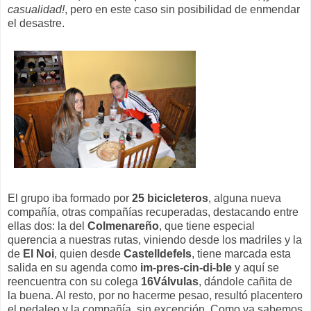
casualidad!
, pero en este caso sin posibilidad de enmendar
el desastre.
El grupo iba formado por
25 bicicleteros
, alguna nueva
compañía, otras compañías recuperadas, destacando entre
ellas dos: la del
Colmenareño
, que tiene especial
querencia a nuestras rutas, viniendo desde los madriles y la
de
El Noi
, quien desde
Castelldefels
, tiene marcada esta
salida en su agenda como
im-pres-cin-di-ble
y aquí se
reencuentra con su colega
16Válvulas
, dándole cañita de
la buena. Al resto, por no hacerme pesao, resultó placentero
el pedaleo y la compañía, sin excepción. Como ya sabemos