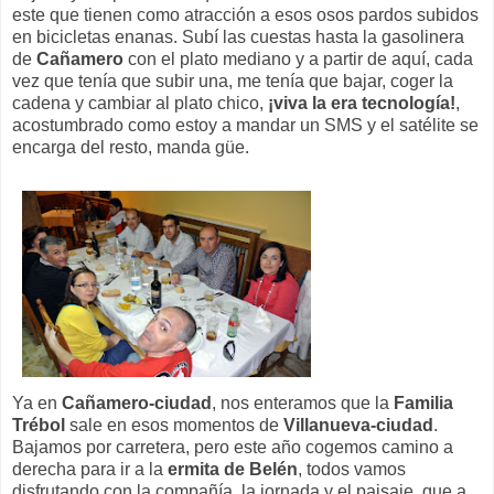
este que tienen como atracción a esos osos pardos subidos
en bicicletas enanas. Subí las cuestas hasta la gasolinera
de
Cañamero
con el plato mediano y a partir de aquí, cada
vez que tenía que subir una, me tenía que bajar, coger la
cadena y cambiar al plato chico,
¡viva la era tecnología!
,
acostumbrado como estoy a mandar un SMS y el satélite se
encarga del resto, manda güe.
Ya en
Cañamero-ciudad
, nos enteramos que la
Familia
Trébol
sale en esos momentos de
Villanueva-ciudad
.
Bajamos por carretera, pero este año cogemos camino a
derecha para ir a la
ermita de Belén
, todos vamos
disfrutando con la compañía, la jornada y el paisaje, que a