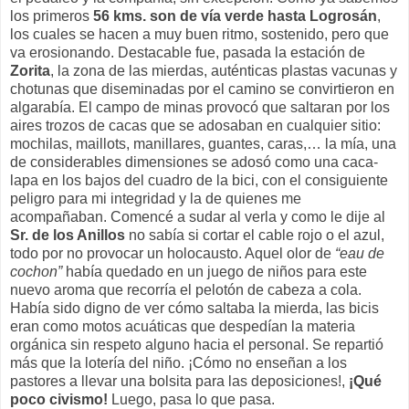
los primeros
56 kms. son de vía verde hasta Logrosán
,
los cuales se hacen a muy buen ritmo, sostenido, pero que
va erosionando. Destacable fue, pasada la estación de
Zorita
, la zona de las mierdas, auténticas plastas vacunas y
chotunas que diseminadas por el camino se convirtieron en
algarabía. El campo de minas provocó que saltaran por los
aires trozos de cacas que se adosaban en cualquier sitio:
mochilas, maillots, manillares, guantes, caras,… la mía, una
de considerables dimensiones se adosó como una caca-
lapa en los bajos del cuadro de la bici, con el consiguiente
peligro para mi integridad y la de quienes me
acompañaban. Comencé a sudar al verla y como le dije al
Sr. de los Anillos
no sabía si cortar el cable rojo o el azul,
todo por no provocar un holocausto. Aquel olor de
“eau de
cochon”
había quedado en un juego de niños para este
nuevo aroma que recorría el pelotón de cabeza a cola.
Había sido digno de ver cómo saltaba la mierda, las bicis
eran como motos acuáticas que despedían la materia
orgánica sin respeto alguno hacia el personal. Se repartió
más que la lotería del niño. ¡Cómo no enseñan a los
pastores a llevar una bolsita para las deposiciones!,
¡Qué
poco civismo!
Luego, pasa lo que pasa.