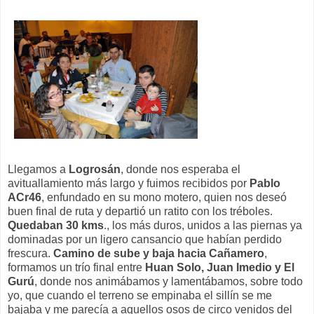
Llegamos a
Logrosán
, donde nos esperaba el
avituallamiento más largo y fuimos recibidos por
Pablo
ACr46
, enfundado en su mono motero, quien nos deseó
buen final de ruta y departió un ratito con los tréboles.
Quedaban 30 kms
., los más duros, unidos a las piernas ya
dominadas por un ligero cansancio que habían perdido
frescura.
Camino de sube y baja hacia Cañamero
,
formamos un trío final entre
Huan Solo, Juan Imedio y El
Gurú
, donde nos animábamos y lamentábamos, sobre todo
yo, que cuando el terreno se empinaba el sillín se me
bajaba y me parecía a aquellos osos de circo venidos del