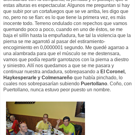
estas alturas es espectacular. Algunos me preguntan si hay
que subir por un cortafuegos que se ve arriba, les digo que
no, pero no se fían: es lo que tiene la primera vez, es más
inocente todo. Terreno ondulado con repechos que vamos
quemando poco a poco, cuando en uno de éstos, se me
baja el sillín hasta la empuñadura, fue tal la violencia que la
pierna se me agarrotó al pasar del estiramiento-
encogimiento en 0,0000001 segundo. Me quedé agarrao a
una alambrada para que el músculo se me destensara,
vamos que podía repartir garrotazos con la pierna a diestro
y siniestro. Allí nos quedamos a que se me pasara y
continuar nuestra andadura, sobrepasando a
El Coronel,
Haykesperarle y Colmenareño
que había pinchado, lo
cuales nos sobrepasarían subiendo
Puertollano
. Coño, con
Puertollano, nunca estuvo peor puesto un nombre.